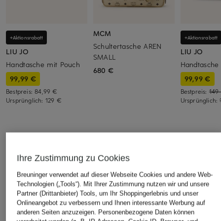
MCM
+Aktionsrabatt
+Aktionsrabatt
Schultertasche AREN
LIU JO
LIU JO
SMALL
Handtasche mit Pouch
Handtasche
680 €
99,99 €
99,99 €
Bestpreis:
84,99 €
Bestpreis:
149
Ursprünglich:
129 €
Ursprünglich:
ÄHNLICHE ARTIKEL ENTDECKEN
Ihre Zustimmung zu Cookies
Breuninger verwendet auf dieser Webseite Cookies und andere Web-
Technologien („Tools“). Mit Ihrer Zustimmung nutzen wir und unsere
Partner (Drittanbieter) Tools, um Ihr Shoppingerlebnis und unser
Onlineangebot zu verbessern und Ihnen interessante Werbung auf
anderen Seiten anzuzeigen. Personenbezogene Daten können