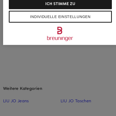
ICH STIMME ZU
TOMMY HILFIGER
+Aktionsrabatt
Umhängetasche
abro
INDIVIDUELLE EINSTELLUNGEN
139,90 €
Handtasche DALIA
164,99 €
Bestpreis:
310,99 €
Weitere Kategorien
LIU JO Jeans
LIU JO Taschen