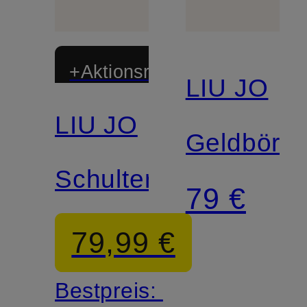
+Aktionsrabatt
LIU JO
LIU JO
Geldbörs
Schultertasche
79 €
79,99 €
Bestpreis: