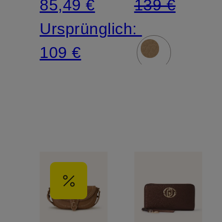
85,49 €
139 €
Ursprünglich:
109 €