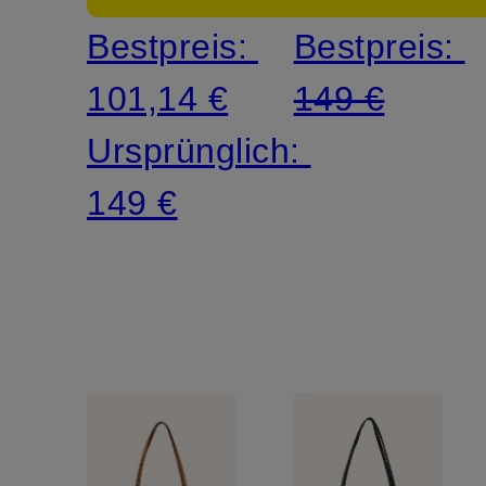
Bestpreis:
Bestpreis:
101,14 €
149 €
Ursprünglich:
149 €