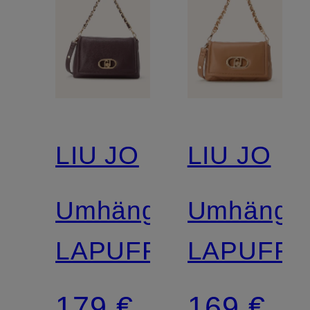
LIU JO
LIU JO
Umhängetasche
Umhänget
LAPUFFY
LAPUFFY
179 €
169 €