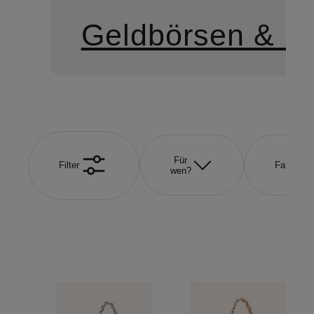
Geldbörsen & Et
Für
Filter
Farbe
wen?