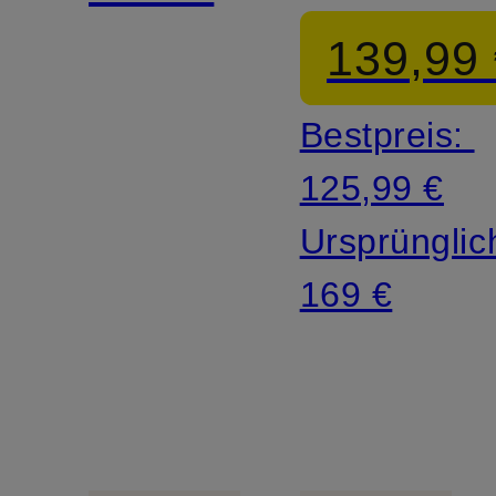
139,99
Bestpreis:
125,99 €
Ursprünglic
169 €