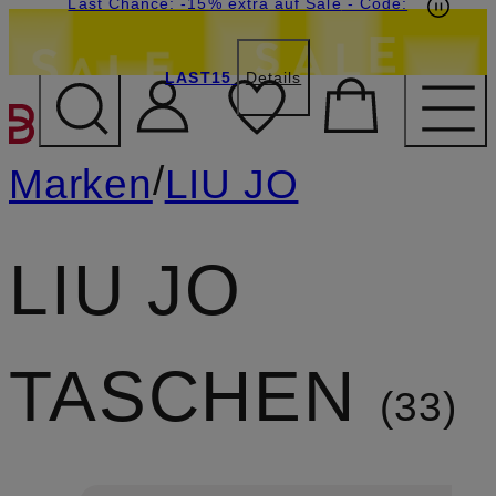
20€-Willkommensgutschein mit Beyond sichern
Last Chance: -15% extra auf Sale
- Code:
LAST15
Details
ZUM HAUPTINHALT ÜBE
/
Marken
LIU JO
LIU JO
TASCHEN
33