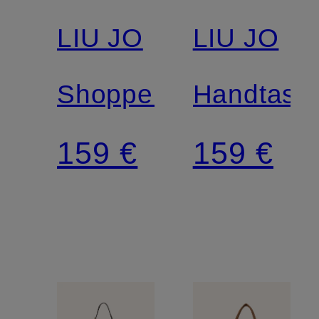
LIU JO
LIU JO
Shopper
Handtasc
159 €
159 €