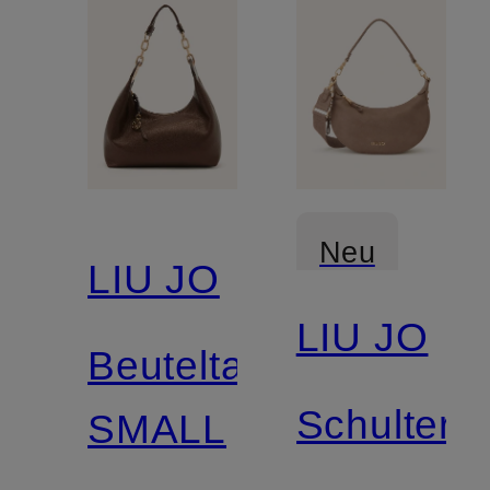
Neu
LIU JO
LIU JO
Beuteltasche
Schultert
SMALL