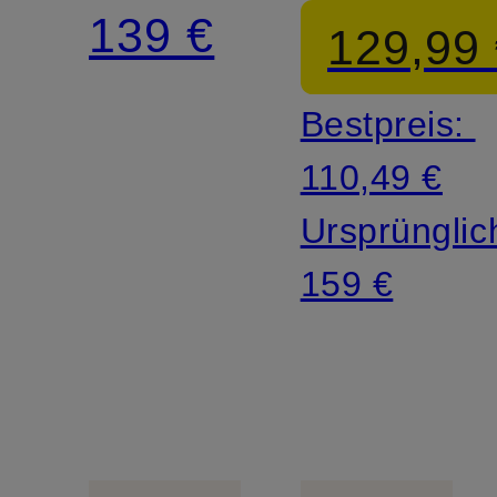
139 €
129,99
Bestpreis:
110,49 €
Ursprünglic
159 €