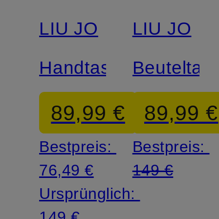
LIU JO
LIU JO
Handtasche
Beuteltas
89,99 €
89,99 €
Bestpreis:
Bestpreis:
76,49 €
149 €
Ursprünglich:
149 €