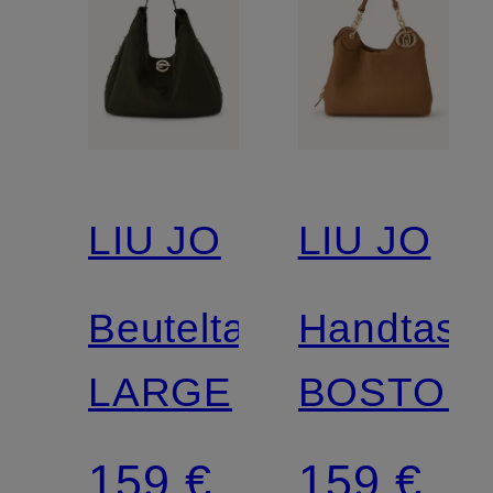
LIU JO
LIU JO
Beuteltasche
Handtasc
LARGE
BOSTON
159 €
159 €