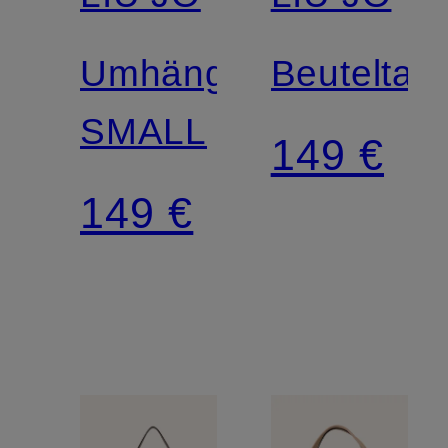
Umhängetasche
Beuteltas
SMALL
149 €
149 €