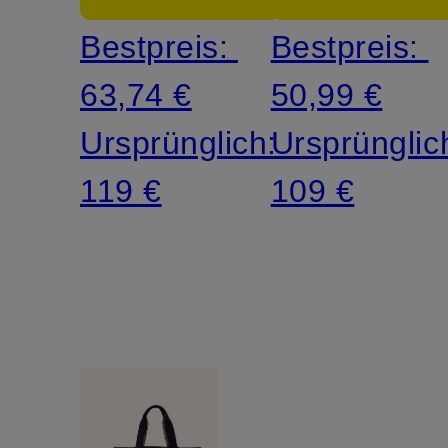
Bestpreis:
Bestpreis:
63,74 €
50,99 €
Ursprünglich:
Ursprünglic
119 €
109 €