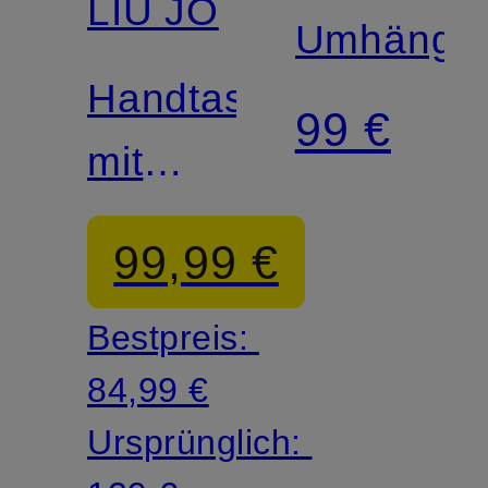
LIU JO
Umhänget
Handtasche
99 €
mit
Pouch
99,99 €
Bestpreis:
84,99 €
Ursprünglich: