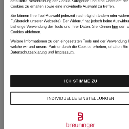
109 €
detaillierte Beschreibung der Cookie-Kategorien und eine Übersicht der
Cookies zu erhalten sowie eine individuelle Auswahl zu treffen.
Sie können Ihre Tool-Auswahl jederzeit nachträglich ändern oder widerr
99,99 €
Fußbereich unserer Webseite). Der Widerruf hat jedoch keine Auswirku
bisherige Verwendung der Tools und Ihrer Daten.
Sie können
hier
den E
Cookies ablehnen.
Bestpreis:
Weitere Informationen zu den eingesetzten Tools und der Verwendung I
welche wir und unsere Partner durch die Cookies erheben, erhalten Sie 
149 €
Datenschutzerklärung
und
Impressum
.
Ursprünglic
164,99 €
ICH STIMME ZU
INDIVIDUELLE EINSTELLUNGEN