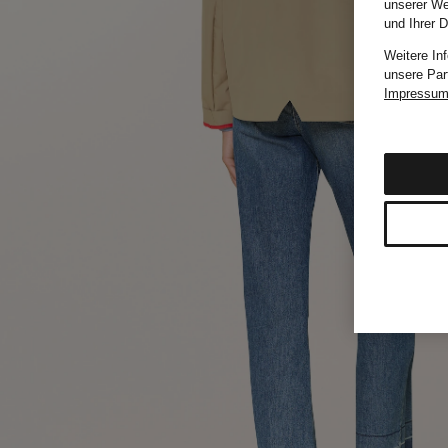
unserer We
und Ihrer 
Weitere In
unsere Par
Impressu