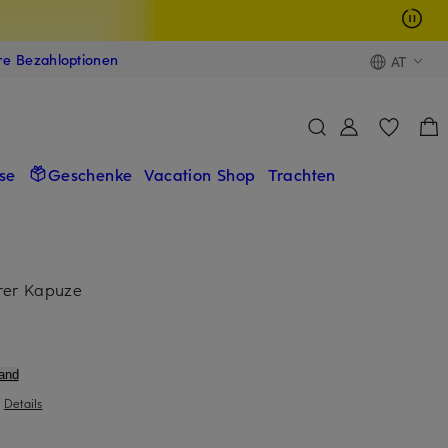
ere Bezahloptionen
AT
se
Geschenke
Vacation Shop
Trachten
rer Kapuze
and
|
Details