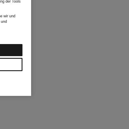
ung der Tools
e wir und
und