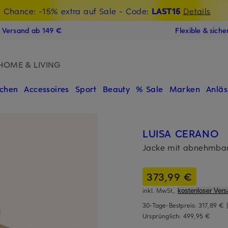
t Chance: -15% extra auf Sale
€-Willkommensgutschein mit Beyond sichern
- Code:
LAST15
Details
N
s Versand ab 149 €
Flexible & sich
HOME & LIVING
chen
Accessoires
Sport
Beauty
% Sale
Marken
Anläs
LUISA CERANO
Jacke mit abnehmba
373,99 €
inkl. MwSt.,
kostenloser Vers
30-Tage-Bestpreis:
317,89 €
Ursprünglich:
499,95 €