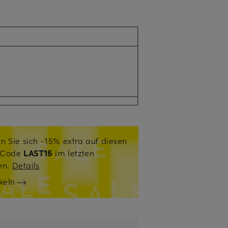
n Sie sich -15% extra auf diesen
. Code
LAST15
im letzten
sen.
Details
keln