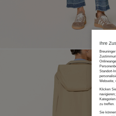
Ihre Zu
Breuninger
Zustimmung
Onlineange
Personenbe
Standort-I
personalis
Webseite, 
Klicken Si
navigieren;
Kategorien
zu treffen.
Sie können