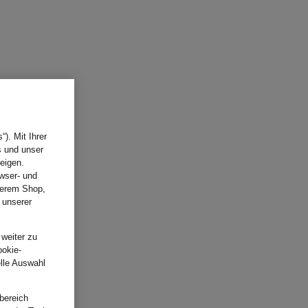
). Mit Ihrer
s und unser
eigen.
wser- und
nserem Shop,
 unserer
.
 weiter zu
ookie-
elle Auswahl
bereich