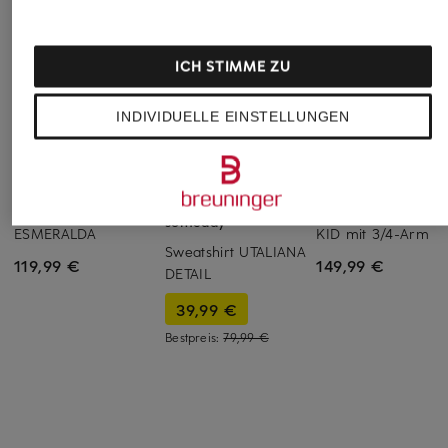
ICH STIMME ZU
INDIVIDUELLE EINSTELLUNGEN
Juvia
ELIAS RUMELIS
+Aktionsrabatt
Sweatshirt
Oversized-Sweatshi
someday
ESMERALDA
KID mit 3/4-Arm
Sweatshirt UTALIANA
119,99 €
149,99 €
DETAIL
39,99 €
Bestpreis:
79,99 €