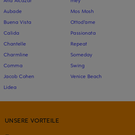
Ana Alcazar
mey
Aubade
Mos Mosh
Buena Vista
Ottod'ame
Calida
Passionata
Chantelle
Repeat
Charmline
Someday
Comma
Swing
Jacob Cohen
Venice Beach
Lidea
UNSERE VORTEILE