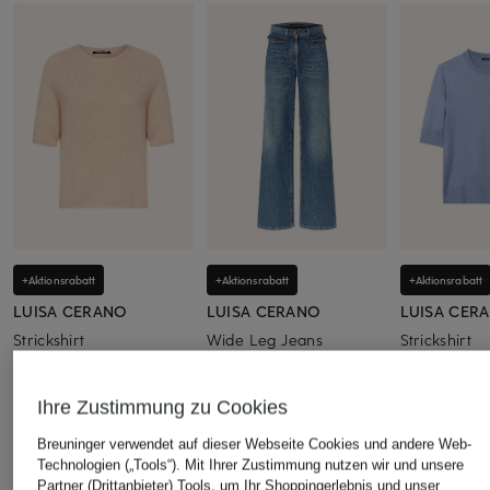
+Aktionsrabatt
+Aktionsrabatt
+Aktionsrabatt
LUISA CERANO
LUISA CERANO
LUISA CER
Strickshirt
Wide Leg Jeans
Strickshirt
208,99 €
199,99 €
148,99 €
Bestpreis:
177,64 €
Bestpreis:
169,99 €
Bestpreis:
126
Ihre Zustimmung zu Cookies
Ursprünglich:
279,95 €
Ursprünglich:
279,95 €
Ursprünglich:
Breuninger verwendet auf dieser Webseite Cookies und andere Web-
Technologien („Tools“). Mit Ihrer Zustimmung nutzen wir und unsere
Partner (Drittanbieter) Tools, um Ihr Shoppingerlebnis und unser