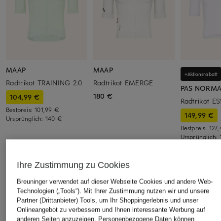
MAAP
MAAP
+Aktionsrabatt
Radtrikot TRAINING 2.0
Radtrikot EMERGE
PAS NORMA
180 €
104,99 €
Radtrikot E
Bestpreis:
101,99 €
149,99 €
Ursprünglich:
140 €
Bestpreis:
127
Ursprünglich:
Ihre Zustimmung zu Cookies
ÄHNLICHE ARTIKEL ENTDECKEN
Breuninger verwendet auf dieser Webseite Cookies und andere Web-
Technologien („Tools“). Mit Ihrer Zustimmung nutzen wir und unsere
Partner (Drittanbieter) Tools, um Ihr Shoppingerlebnis und unser
Onlineangebot zu verbessern und Ihnen interessante Werbung auf
anderen Seiten anzuzeigen. Personenbezogene Daten können