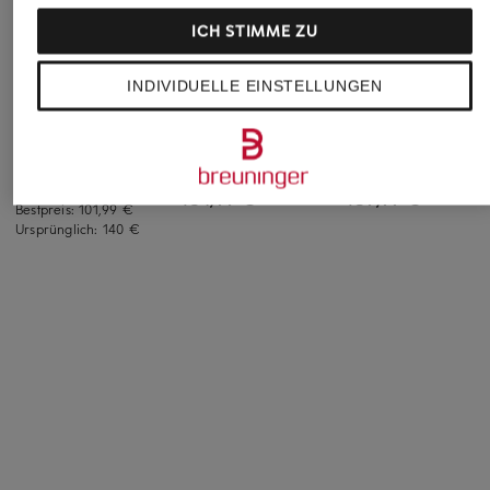
ICH STIMME ZU
MAAP
PAS NORMAL
PAS NORMAL
INDIVIDUELLE EINSTELLUNGEN
STUDIOS
STUDIOS
Radtrikot TRAINING
2.0
Radtrikot
Radtrikot ESSENTIA
MECHANISM
LIGHT
104,99 €
184,99 €
189,99 €
Bestpreis:
101,99 €
Ursprünglich:
140 €