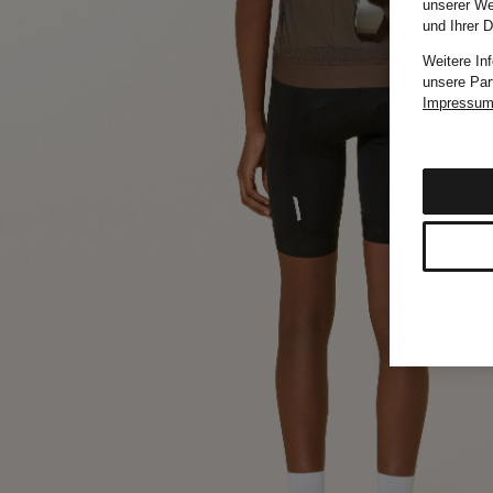
unserer We
und Ihrer 
Weitere In
unsere Par
Impressu