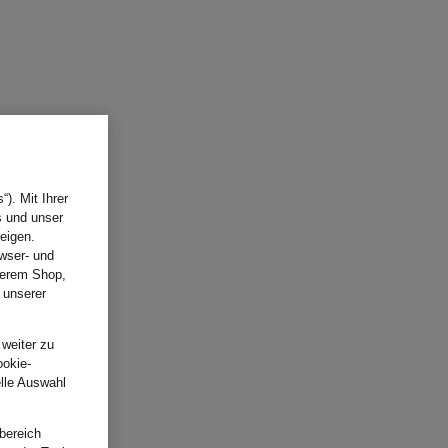
). Mit Ihrer
s und unser
eigen.
wser- und
nserem Shop,
 unserer
.
 weiter zu
ookie-
elle Auswahl
bereich