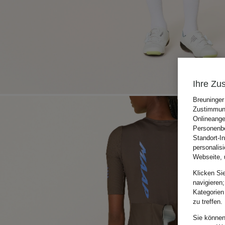
Ihre Zu
Breuninger
Zustimmung
Onlineange
Personenbe
Standort-I
personalis
Webseite, 
Klicken Si
navigieren;
Kategorien
zu treffen.
Sie können