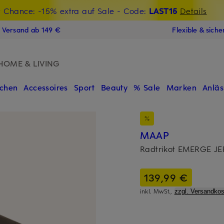
t Chance: -15% extra auf Sale
€-Willkommensgutschein mit Beyond sichern
- Code:
LAST15
Details
N
s Versand ab 149 €
Flexible & sich
HOME & LIVING
chen
Accessoires
Sport
Beauty
% Sale
Marken
Anläs
MAAP
Radtrikot EMERGE J
139,99 €
inkl. MwSt.,
zzgl. Versandkos