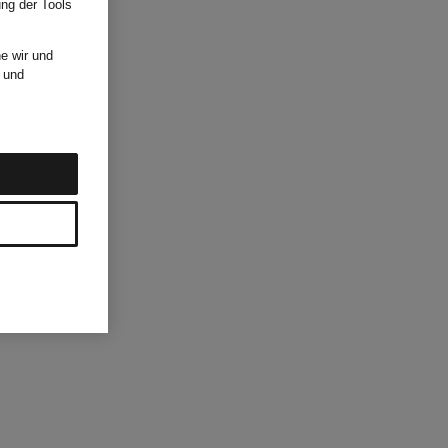
ung der Tools
e wir und
und