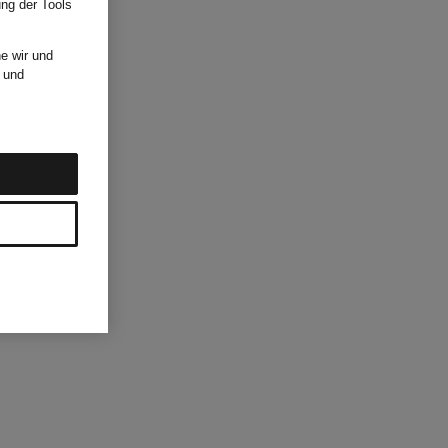
ung der Tools
e wir und
und