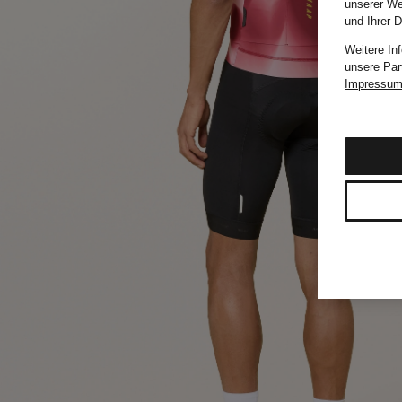
unserer We
und Ihrer 
Weitere In
unsere Par
Impressu