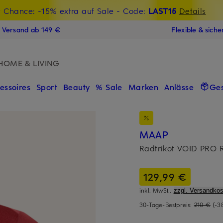
t Chance: -15% extra auf Sale
€-Willkommensgutschein mit Beyond sichern
- Code:
LAST15
Details
N
s Versand ab 149 €
Flexible & sich
HOME & LIVING
essoires
Sport
Beauty
% Sale
Marken
Anlässe
Ge
MAAP
Radtrikot VOID PRO 
129,99 €
inkl. MwSt.,
zzgl. Versandkos
30-Tage-Bestpreis:
210 €
(-3