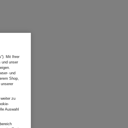
). Mit Ihrer
s und unser
eigen.
wser- und
nserem Shop,
 unserer
.
 weiter zu
ookie-
elle Auswahl
bereich