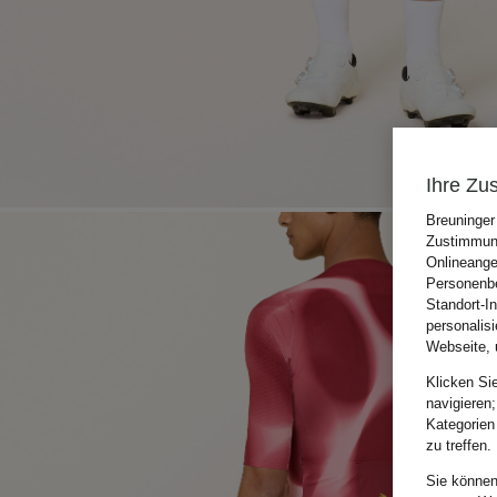
Ihre Zu
Breuninger
Zustimmung
Onlineange
Personenbe
Standort-I
personalis
Webseite, 
Klicken Si
navigieren;
Kategorien
zu treffen.
Sie können