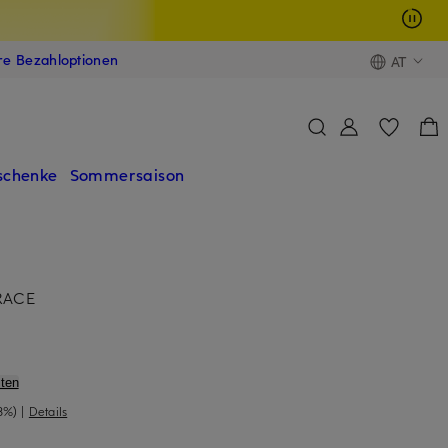
ere Bezahloptionen
AT
schenke
Sommersaison
RACE
ten
8%)
|
Details