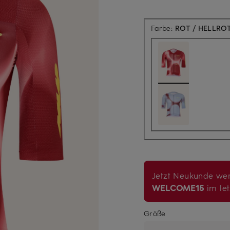
Farbe:
ROT / HELLRO
Jetzt Neukunde wer
WELCOME15
im let
Größe