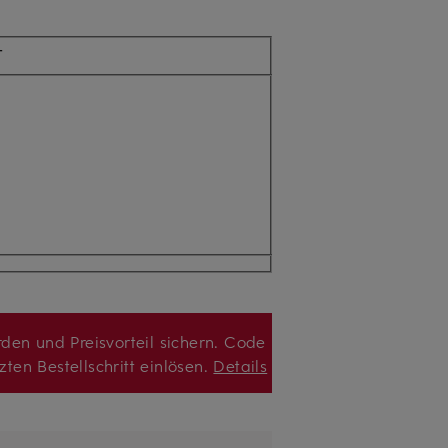
T
den und Preisvorteil sichern. Code
zten Bestellschritt einlösen.
Details