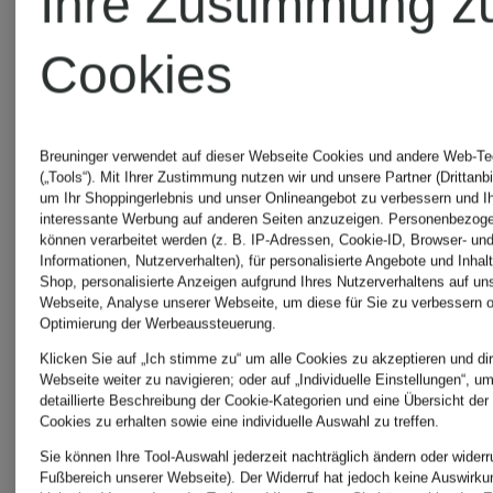
Ihre Zustimmung z
BOVIVA
THEA
Cookies
eleventy
MIKA
Breuninger verwendet auf dieser Webseite Cookies und andere Web-Te
(„Tools“). Mit Ihrer Zustimmung nutzen wir und unsere Partner (Drittanbi
um Ihr Shoppingerlebnis und unser Onlineangebot zu verbessern und I
interessante Werbung auf anderen Seiten anzuzeigen. Personenbezog
Gianvito
WILVOR
können verarbeitet werden (z. B. IP-Adressen, Cookie-ID, Browser- und
Informationen, Nutzerverhalten), für personalisierte Angebote und Inhal
Shop, personalisierte Anzeigen aufgrund Ihres Nutzerverhaltens auf un
Rossi
Webseite, Analyse unserer Webseite, um diese für Sie zu verbessern o
Optimierung der Werbeaussteuerung.
Klicken Sie auf „Ich stimme zu“ um alle Cookies zu akzeptieren und dir
Webseite weiter zu navigieren; oder auf „Individuelle Einstellungen“, u
detaillierte Beschreibung der Cookie-Kategorien und eine Übersicht der
happy
Cookies zu erhalten sowie eine individuelle Auswahl zu treffen.
Sie können Ihre Tool-Auswahl jederzeit nachträglich ändern oder widerr
girls
Fußbereich unserer Webseite). Der Widerruf hat jedoch keine Auswirku