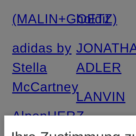
(MALIN+GOETZ)
holdit
adidas by
JONATH
Stella
ADLER
McCartney
LANVIN
AlpenHERZ
Soluzion