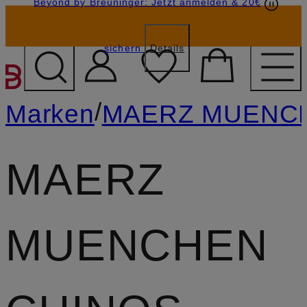
Beyond by Breuninger: Jetzt anmelden & 20€
Geschenkkarten
GESCHENK20
sichern
Details
ZUM HAUPTINHALT ÜBE
/
Marken
MAERZ MUENC
MAERZ
MUENCHEN