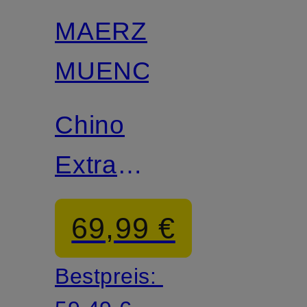
MAERZ
MUENCHEN
Chino
Extra
Slim Fit
69,99 €
Bestpreis: