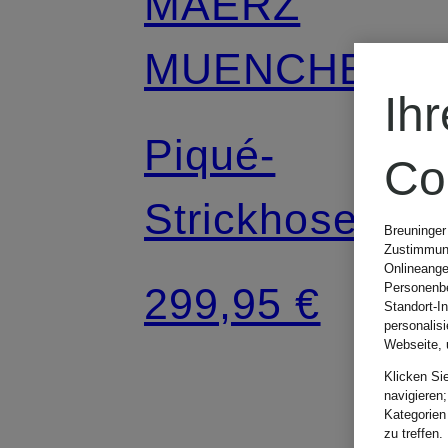
MAERZ
MUENCHEN
Ih
Piqué-
Co
Strickhose im
Breuninger
Zustimmung
Jogging-Stil
Onlineange
299,95 €
Personenbe
Standort-I
personalis
Regular Fit
Webseite, 
Klicken Si
navigieren;
Kategorien
zu treffen.