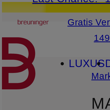
20€-Willkommensg
Breuninger
Gratis Ve
ZUM HAUPTINHALT ÜBE
149
LUXUS
Mar
M