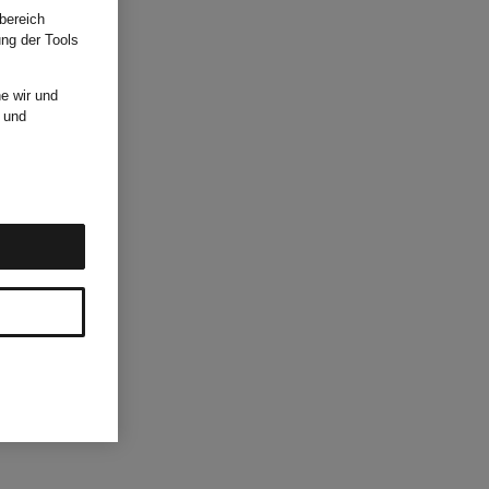
bereich
ung der Tools
e wir und
und