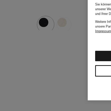
Sie können
unserer We
und Ihrer 
Weitere In
unsere Par
Impressu