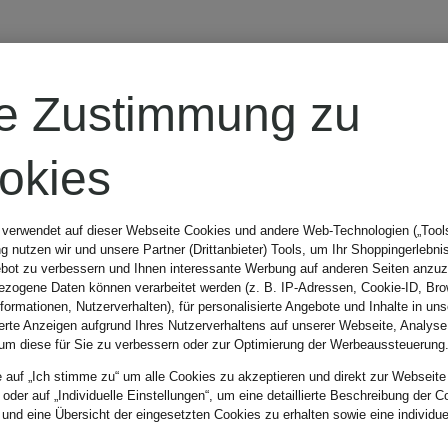
MAERZ
re Zustimmung zu
MUENCHEN
okies
Piqué-
 verwendet auf dieser Webseite Cookies und andere Web-Technologien („Tools“
 nutzen wir und unsere Partner (Drittanbieter) Tools, um Ihr Shoppingerlebni
Strickhose im
bot zu verbessern und Ihnen interessante Werbung auf anderen Seiten anzuz
zogene Daten können verarbeitet werden (z. B. IP-Adressen, Cookie-ID, Bro
nformationen, Nutzerverhalten), für personalisierte Angebote und Inhalte in u
Jogging-Stil
ierte Anzeigen aufgrund Ihres Nutzerverhaltens auf unserer Webseite, Analyse
um diese für Sie zu verbessern oder zur Optimierung der Werbeaussteuerung
149,99 €
e auf „Ich stimme zu“ um alle Cookies zu akzeptieren und direkt zur Webseite
Regular Fit
 oder auf „Individuelle Einstellungen“, um eine detaillierte Beschreibung der C
 und eine Übersicht der eingesetzten Cookies zu erhalten sowie eine individu
Bestpreis:
127,49 €