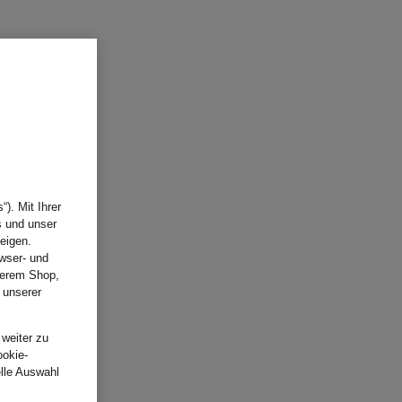
). Mit Ihrer
s und unser
eigen.
wser- und
nserem Shop,
 unserer
.
 weiter zu
ookie-
elle Auswahl