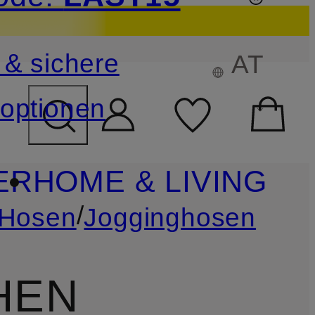
sichern
 & sichere
AT
FELD ÜBERSPRINGEN
optionen
ER
HOME & LIVING
/
Hosen
Jogginghosen
HEN