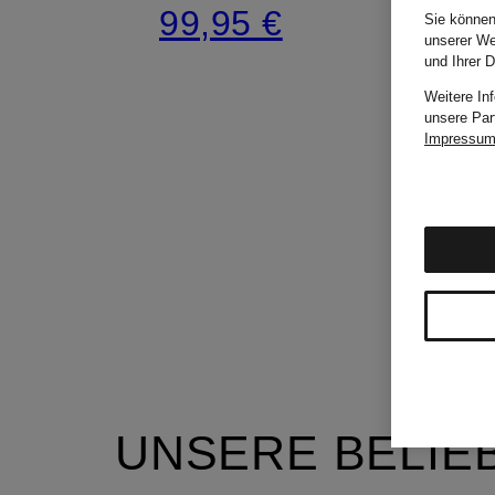
99,95 €
Sie können
unserer We
und Ihrer 
Weitere In
unsere Par
Impressu
UNSERE BELIE