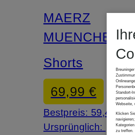
MAERZ
Ih
MUENCHEN
Co
Shorts
Breuninger
Zustimmung
Onlineange
69,99 €
Personenbe
Standort-I
personalis
Webseite, 
Bestpreis:
59,49 €
Klicken Si
navigieren;
Ursprünglich:
Kategorien
zu treffen.