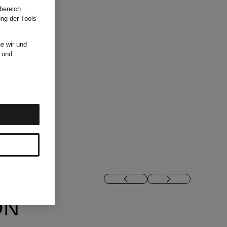
bereich
ung der Tools
e wir und
und
ON