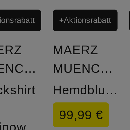
ionsrabatt
+Aktionsrabatt
ERZ
MAERZ
MUENCHEN
MUENCHEN
ckshirt
Hemdblusenkleid
99,99 €
Merinowolle