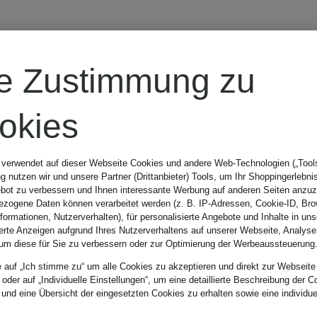
MAERZ
re Zustimmung zu
MUENCHEN
okies
Chinoshorts
 verwendet auf dieser Webseite Cookies und andere Web-Technologien („Tools“
 nutzen wir und unsere Partner (Drittanbieter) Tools, um Ihr Shoppingerlebni
bot zu verbessern und Ihnen interessante Werbung auf anderen Seiten anzuz
79,99 €
zogene Daten können verarbeitet werden (z. B. IP-Adressen, Cookie-ID, Bro
nformationen, Nutzerverhalten), für personalisierte Angebote und Inhalte in u
ierte Anzeigen aufgrund Ihres Nutzerverhaltens auf unserer Webseite, Analyse
um diese für Sie zu verbessern oder zur Optimierung der Werbeaussteuerung
Bestpreis:
67,99 €
e auf „Ich stimme zu“ um alle Cookies zu akzeptieren und direkt zur Webseite
 oder auf „Individuelle Einstellungen“, um eine detaillierte Beschreibung der C
Ursprünglich:
169 €
 und eine Übersicht der eingesetzten Cookies zu erhalten sowie eine individu