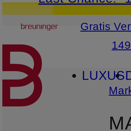
20€-Willkommensg
Breuninger
Gratis Ve
ZUM HAUPTINHALT ÜBE
149
LUXUS
Mar
M