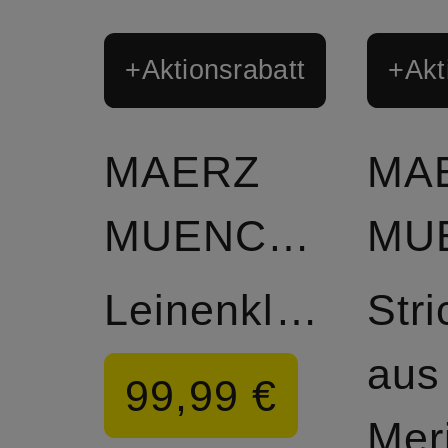
+Aktionsrabatt
+Akt
MAERZ
MA
MUENCHEN
Leinenkleid
Stri
aus
99,99 €