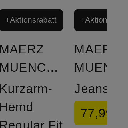
+Aktionsrabatt
+Aktionsraba
MAERZ
MAERZ
MUENCHEN
MUEN
Kurzarm-
Jeansjac
Hemd
77,99 €
Regular Fit