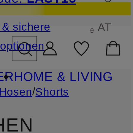
sichern
 & sichere
AT
FELD ÜBERSPRINGEN
optionen
ER
HOME & LIVING
/
Hosen
Shorts
HEN