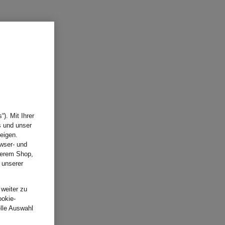
). Mit Ihrer
s und unser
eigen.
wser- und
nserem Shop,
 unserer
.
 weiter zu
ookie-
elle Auswahl