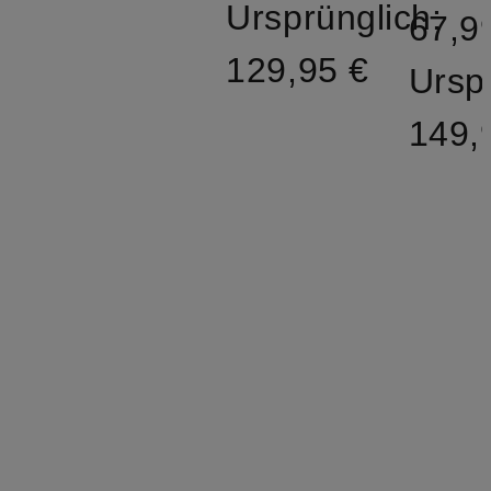
Ursprünglich:
67,9
129,95 €
Ursp
149,