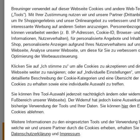
Gianvito
WILVOR
Breuninger verwendet auf dieser Webseite Cookies und andere Web-Te
(„Tools“). Mit Ihrer Zustimmung nutzen wir und unsere Partner (Drittanbi
um Ihr Shoppingerlebnis und unser Onlineangebot zu verbessern und I
interessante Werbung auf anderen Seiten anzuzeigen. Personenbezog
Rossi
können verarbeitet werden (z. B. IP-Adressen, Cookie-ID, Browser- und
Informationen, Nutzerverhalten), für personalisierte Angebote und Inhal
Shop, personalisierte Anzeigen aufgrund Ihres Nutzerverhaltens auf un
Webseite, Analyse unserer Webseite, um diese für Sie zu verbessern o
Optimierung der Werbeaussteuerung.
happy
Klicken Sie auf „Ich stimme zu“ um alle Cookies zu akzeptieren und dir
Webseite weiter zu navigieren; oder auf „Individuelle Einstellungen“, u
girls
detaillierte Beschreibung der Cookie-Kategorien und eine Übersicht der
Cookies zu erhalten sowie eine individuelle Auswahl zu treffen.
Sie können Ihre Tool-Auswahl jederzeit nachträglich ändern oder widerr
Fußbereich unserer Webseite). Der Widerruf hat jedoch keine Auswirku
bisherige Verwendung der Tools und Ihrer Daten.
Sie können
hier
den E
Cookies ablehnen.
Weitere Informationen zu den eingesetzten Tools und der Verwendung I
welche wir und unsere Partner durch die Cookies erheben, erhalten Sie 
Datenschutzerklärung
und
Impressum
.