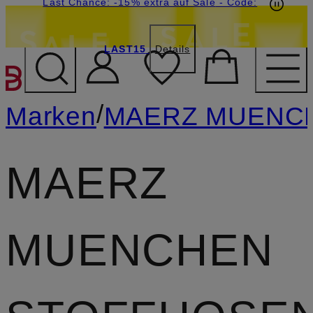
20€-Willkommensgutschein mit Beyond sichern
Last Chance: -15% extra auf Sale
- Code:
LAST15
Details
ZUM HAUPTINHALT ÜBE
/
Marken
MAERZ MUENC
MAERZ
MUENCHEN