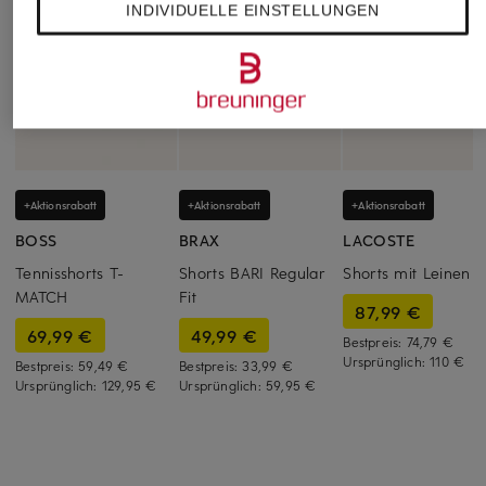
INDIVIDUELLE EINSTELLUNGEN
+Aktionsrabatt
+Aktionsrabatt
+Aktionsrabatt
BOSS
BRAX
LACOSTE
Tennisshorts T-
Shorts BARI Regular
Shorts mit Leinen
MATCH
Fit
87,99 €
69,99 €
49,99 €
Bestpreis:
74,79 €
Ursprünglich:
110 €
Bestpreis:
59,49 €
Bestpreis:
33,99 €
Ursprünglich:
129,95 €
Ursprünglich:
59,95 €