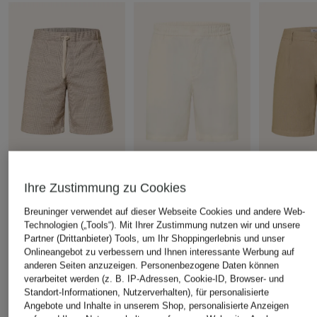
+Aktionsrabatt
+Aktionsrabatt
+Aktionsrabatt
Ihre Zustimmung zu Cookies
MAERZ MUENCHEN
LACOSTE
PAUL
Breuninger verwendet auf dieser Webseite Cookies und andere Web-
Shorts
Shorts mit Leinen
Chinoshorts
Technologien („Tools“). Mit Ihrer Zustimmung nutzen wir und unsere
mit Leinen
Partner (Drittanbieter) Tools, um Ihr Shoppingerlebnis und unser
69,99 €
87,99 €
Onlineangebot zu verbessern und Ihnen interessante Werbung auf
55,99 €
Bestpreis:
59,49 €
Bestpreis:
74,79 €
anderen Seiten anzuzeigen. Personenbezogene Daten können
Ursprünglich:
99,95 €
Ursprünglich:
110 €
Bestpreis:
47,
verarbeitet werden (z. B. IP-Adressen, Cookie-ID, Browser- und
Ursprünglich:
Standort-Informationen, Nutzerverhalten), für personalisierte
Angebote und Inhalte in unserem Shop, personalisierte Anzeigen