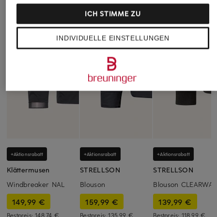
ICH STIMME ZU
INDIVIDUELLE EINSTELLUNGEN
+Aktionsrabatt
+Aktionsrabatt
+Aktionsrabatt
Klättermusen
STRELLSON
STRELLSON
Windbreaker NAL
Blouson
Blouson CLEARWAT
149,99 €
159,99 €
139,99 €
Bestpreis:
148,74 €
Bestpreis:
135,99 €
Bestpreis:
118,99 €