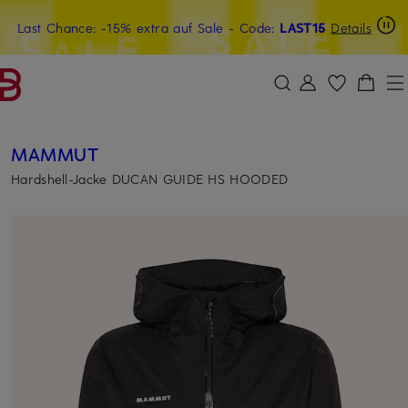
Last Chance: -15% extra auf Sale
20€-Willkommensgutschein mit Beyond sichern
- Code:
LAST15
Details
ZUM HAUPTINHALT ÜBERSPRINGEN
ZUM SUCHFELD ÜBERSPRINGE
MAMMUT
Hardshell-Jacke DUCAN GUIDE HS HOODED