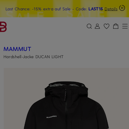
Last Chance: -15% extra auf Sale
20€-Willkommensgutschein mit Beyond sichern
- Code:
LAST15
Details
ZUM HAUPTINHALT ÜBERSPRINGEN
ZUM SUCHFELD ÜBERSPRINGE
MAMMUT
Hardshell-Jacke DUCAN LIGHT