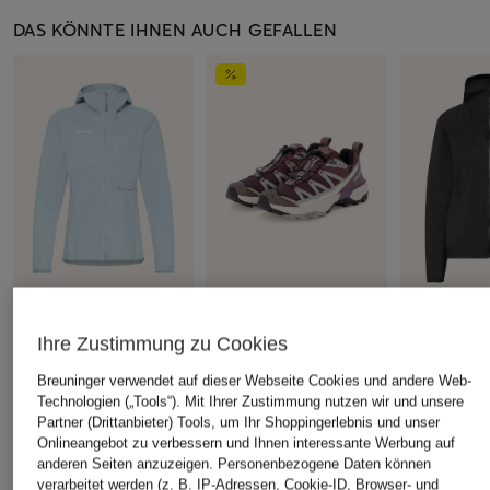
DAS KÖNNTE IHNEN AUCH GEFALLEN
MAMMUT
+Aktionsrabatt
+Aktionsrabatt
Ihre Zustimmung zu Cookies
Hardshell-Jacke DUCAN
SALOMON
ORTOVOX
LIGHT
Breuninger verwendet auf dieser Webseite Cookies und andere Web-
Wanderschuhe X ULTRA
Funktionsja
Technologien („Tools“). Mit Ihrer Zustimmung nutzen wir und unsere
190 €
360 EDGE GTX
2.5L
Partner (Drittanbieter) Tools, um Ihr Shoppingerlebnis und unser
Onlineangebot zu verbessern und Ihnen interessante Werbung auf
119,99 €
199,99 €
anderen Seiten anzuzeigen. Personenbezogene Daten können
Bestpreis:
150 €
Bestpreis:
169
verarbeitet werden (z. B. IP-Adressen, Cookie-ID, Browser- und