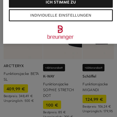
ICH STIMME ZU
INDIVIDUELLE EINSTELLUNGEN
ARC'TERYX
+Aktionsrabatt
+Aktionsrabatt
Funktionsjacke BETA
K-WAY
Schöffel
SL
Funktionsjacke
Funktionsjacke
409,99 €
SOPHIE STRETCH
MIGANDI
DOT
Bestpreis:
348,49 €
124,99 €
Ursprünglich:
500 €
100 €
Bestpreis:
106,24 €
Ursprünglich:
179,95 €
Bestpreis:
85 €
Ursprünglich:
200 €