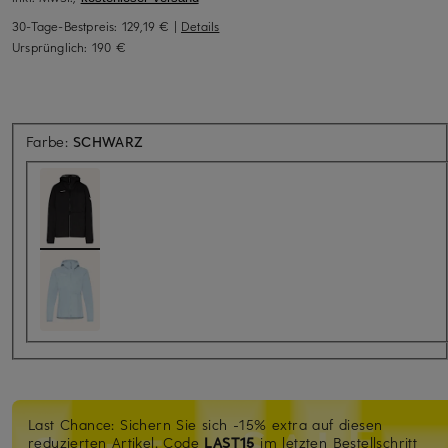
30-Tage-Bestpreis:
129,19 €
|
Details
Ursprünglich:
190 €
Farbe:
SCHWARZ
Last Chance: Sichern Sie sich -15% extra auf diesen
reduzierten Artikel. Code
LAST15
im letzten Bestellschritt