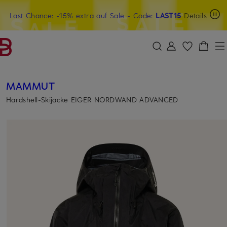
Last Chance: -15% extra auf Sale
20€-Willkommensgutschein mit Beyond sichern
- Code:
LAST15
Details
ZUM HAUPTINHALT ÜBERSPRINGEN
ZUM SUCHFELD ÜBERSPRINGE
MAMMUT
Hardshell-Skijacke EIGER NORDWAND ADVANCED