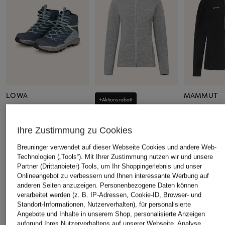
LOWA
MAMMUT
+Aktionsrabatt
Wanderschuhe
Hardshell-J
VAUDE
MADDOX PRO GTX MID
LIGHT HS 
Fleecejacke W TIKOMA
Ihre Zustimmung zu Cookies
200 €
180 €
HOODY JACKET II
Breuninger verwendet auf dieser Webseite Cookies und andere Web-
80 €
Technologien („Tools“). Mit Ihrer Zustimmung nutzen wir und unsere
Bestpreis:
68 €
Partner (Drittanbieter) Tools, um Ihr Shoppingerlebnis und unser
Ursprünglich:
160 €
Onlineangebot zu verbessern und Ihnen interessante Werbung auf
anderen Seiten anzuzeigen. Personenbezogene Daten können
verarbeitet werden (z. B. IP-Adressen, Cookie-ID, Browser- und
Standort-Informationen, Nutzerverhalten), für personalisierte
Angebote und Inhalte in unserem Shop, personalisierte Anzeigen
ÄHNLICHE ARTIKEL ENTDECKEN
aufgrund Ihres Nutzerverhaltens auf unserer Webseite, Analyse