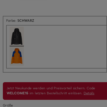
Farbe:
SCHWARZ
Jetzt Neukunde werden und Preisvorteil sichern. Code
WELCOME15
im letzten Bestellschritt einlösen.
Details
Größe