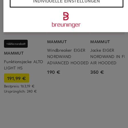
INDIVIDUELLE EINSTELLUNGEN
MAMMUT
MAMMUT
+Aktionsrabatt
Windbreaker EIGER
Jacke EIGER
MAMMUT
NORDWAND
NORDWAND IN FL
Funktionsjacke ALTO
ADVANCED HOODED
AIR HOODED
LIGHT HS
190 €
350 €
191,99 €
Bestpreis:
163,19 €
Ursprünglich:
240 €