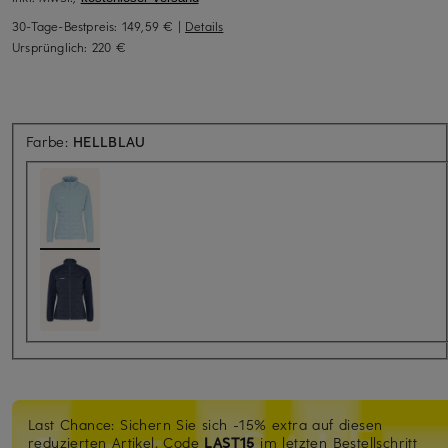
30-Tage-Bestpreis:
149,59 €
|
Details
Ursprünglich:
220 €
Farbe:
HELLBLAU
Last Chance: Sichern Sie sich -15% extra auf diesen
reduzierten Artikel. Code
LAST15
im letzten Bestellschritt