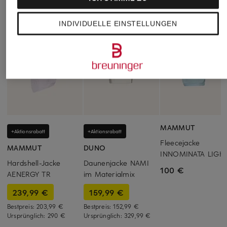
INDIVIDUELLE EINSTELLUNGEN
MAMMUT
+Aktionsrabatt
+Aktionsrabatt
Fleecejacke
MAMMUT
DUNO
INNOMINATA LIGH
Hardshell-Jacke
Daunenjacke NAMI
100 €
AENERGY TR
im Materialmix
239,99 €
159,99 €
Bestpreis:
203,99 €
Bestpreis:
152,99 €
Ursprünglich:
290 €
Ursprünglich:
329,99 €