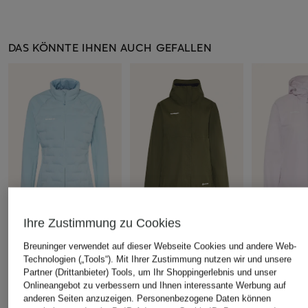
DAS KÖNNTE IHNEN AUCH GEFALLEN
Ihre Zustimmung zu Cookies
+Aktionsrabatt
+Aktionsrabatt
+Aktionsrabatt
Breuninger verwendet auf dieser Webseite Cookies und andere Web-
MAMMUT
MAMMUT
MAMMUT
Technologien („Tools“). Mit Ihrer Zustimmung nutzen wir und unsere
Partner (Drittanbieter) Tools, um Ihr Shoppingerlebnis und unser
Hybrid-Steppjacke
Funktionsjacke
Softshell-J
Onlineangebot zu verbessern und Ihnen interessante Werbung auf
SENDER IN
TREELINE LIGHT HS
SO
anderen Seiten anzuzeigen. Personenbezogene Daten können
HOODED