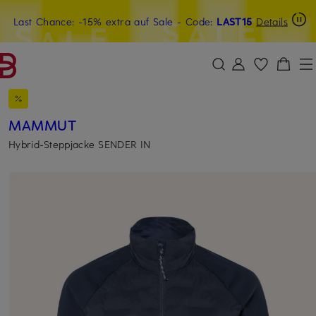
Last Chance: -15% extra auf Sale
20€-Willkommensgutschein mit Beyond sichern
- Code:
LAST15
Details
ZUM HAUPTINHALT ÜBERSPRINGEN
ZUM SUCHFELD ÜBERSPRINGE
MAMMUT
Hybrid-Steppjacke SENDER IN