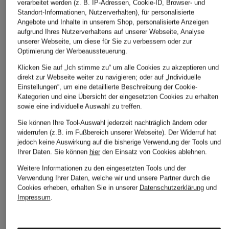
175,99 €
143,99 €
verarbeitet werden (z. B. IP-Adressen, Cookie-ID, Browser- und
195,99 €
Standort-Informationen, Nutzerverhalten), für personalisierte
Bestpreis:
149,59 €
Bestpreis:
122
Angebote und Inhalte in unserem Shop, personalisierte Anzeigen
Ursprünglich:
220 €
Ursprünglich:
Bestpreis:
166,59 €
aufgrund Ihres Nutzerverhaltens auf unserer Webseite, Analyse
Ursprünglich:
280 €
unserer Webseite, um diese für Sie zu verbessern oder zur
Optimierung der Werbeaussteuerung.
ÄHNLICHE ARTIKEL ENTDECKEN
Klicken Sie auf „Ich stimme zu“ um alle Cookies zu akzeptieren und
direkt zur Webseite weiter zu navigieren; oder auf „Individuelle
Einstellungen“, um eine detaillierte Beschreibung der Cookie-
Kategorien und eine Übersicht der eingesetzten Cookies zu erhalten
sowie eine individuelle Auswahl zu treffen.
Sie können Ihre Tool-Auswahl jederzeit nachträglich ändern oder
widerrufen (z.B. im Fußbereich unserer Webseite). Der Widerruf hat
jedoch keine Auswirkung auf die bisherige Verwendung der Tools und
Ihrer Daten.
Sie können
hier
den Einsatz von Cookies ablehnen.
Weitere Informationen zu den eingesetzten Tools und der
Verwendung Ihrer Daten, welche wir und unsere Partner durch die
Cookies erheben, erhalten Sie in unserer
Datenschutzerklärung
und
Impressum
.