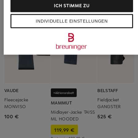
ICH STIMME ZU
INDIVIDUELLE EINSTELLUNGEN
VAUDE
BELSTAFF
+Aktionsrabatt
Fleecejacke
Fieldjacket
MAMMUT
MONVISO
GANGSTER
Midlayer-Jacke TAISS
100 €
525 €
ML HOODED
119,99 €