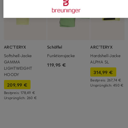
ARC'TERYX
Schöffel
ARC'TERYX
Softshell-Jacke
Funktionsjacke
Hardshell-Jacke
GAMMA
ALPHA SL
119,95 €
LIGHTWEIGHT
314,99 €
HOODY
Bestpreis:
267,74 €
209,99 €
Ursprünglich:
450 €
Bestpreis:
178,49 €
Ursprünglich:
260 €