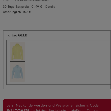
30-Tage-Bestpreis:
101,99 €
|
Details
Ursprünglich:
150 €
Farbe:
GELB
Jetzt Neukunde werden und Preisvorteil sichern. Code
WELCOME15
im letzten Bestellschritt einlösen.
Details