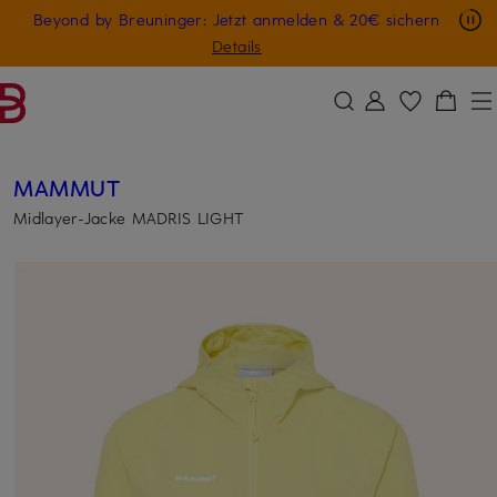
Nur in der App: -10 € auf digitale Geschenkkarten
Beyond by Breuninger: Jetzt anmelden & 20€ sichern
ZUM HAUPTINHALT ÜBERSPRINGEN
ZUM SUCHFELD ÜBERSPRINGE
GESCHENK20
Details
MAMMUT
Midlayer-Jacke MADRIS LIGHT