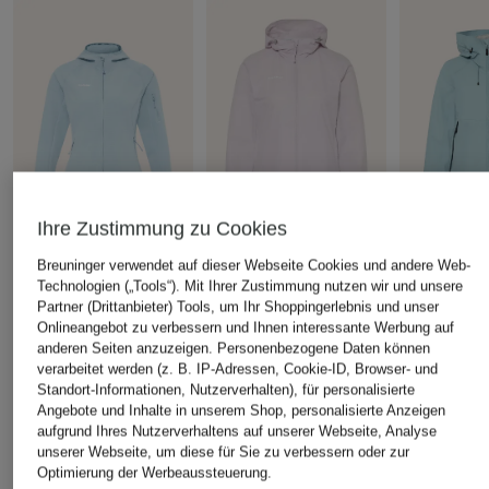
Ihre Zustimmung zu Cookies
Breuninger verwendet auf dieser Webseite Cookies und andere Web-
MAMMUT
MAMMUT
me°ru'
Technologien („Tools“). Mit Ihrer Zustimmung nutzen wir und unsere
Midlayer-Jacke MADRIS
Softshell-Jacke GRANITE
Funktionsja
Partner (Drittanbieter) Tools, um Ihr Shoppingerlebnis und unser
LIGHT
SO
69,99 €
Onlineangebot zu verbessern und Ihnen interessante Werbung auf
anderen Seiten anzuzeigen. Personenbezogene Daten können
119,99 €
143,99 €
Bestpreis:
59,
verarbeitet werden (z. B. IP-Adressen, Cookie-ID, Browser- und
Ursprünglich:
Bestpreis:
101,99 €
Bestpreis:
122,39 €
Standort-Informationen, Nutzerverhalten), für personalisierte
Ursprünglich:
150 €
Ursprünglich:
180 €
Angebote und Inhalte in unserem Shop, personalisierte Anzeigen
aufgrund Ihres Nutzerverhaltens auf unserer Webseite, Analyse
unserer Webseite, um diese für Sie zu verbessern oder zur
Optimierung der Werbeaussteuerung.