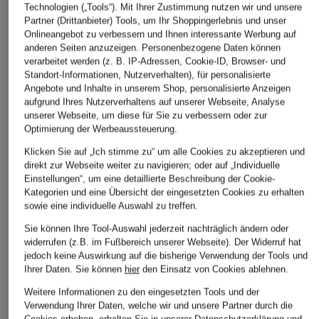
Technologien („Tools“). Mit Ihrer Zustimmung nutzen wir und unsere
Partner (Drittanbieter) Tools, um Ihr Shoppingerlebnis und unser
Onlineangebot zu verbessern und Ihnen interessante Werbung auf
+Aktionsrabatt
+Aktionsrabatt
+Aktionsrabatt
anderen Seiten anzuzeigen. Personenbezogene Daten können
MAMMUT
MAMMUT
SALEWA
verarbeitet werden (z. B. IP-Adressen, Cookie-ID, Browser- und
Standort-Informationen, Nutzerverhalten), für personalisierte
Midlayer-Jacke TAISS
Midlayer-Jacke TAISS
Midlayer-J
Angebote und Inhalte in unserem Shop, personalisierte Anzeigen
ML HOODED
ML
CAMMINO
aufgrund Ihres Nutzerverhaltens auf unserer Webseite, Analyse
119,99 €
103,99 €
59,99 €
unserer Webseite, um diese für Sie zu verbessern oder zur
Optimierung der Werbeaussteuerung.
Bestpreis:
103,49 €
Bestpreis:
88,39 €
Bestpreis:
50,
Ursprünglich:
150 €
Ursprünglich:
130 €
Ursprünglich:
Klicken Sie auf „Ich stimme zu“ um alle Cookies zu akzeptieren und
direkt zur Webseite weiter zu navigieren; oder auf „Individuelle
Einstellungen“, um eine detaillierte Beschreibung der Cookie-
Kategorien und eine Übersicht der eingesetzten Cookies zu erhalten
ÄHNLICHE ARTIKEL ENTDECKEN
sowie eine individuelle Auswahl zu treffen.
Sie können Ihre Tool-Auswahl jederzeit nachträglich ändern oder
widerrufen (z.B. im Fußbereich unserer Webseite). Der Widerruf hat
jedoch keine Auswirkung auf die bisherige Verwendung der Tools und
Ihrer Daten.
Sie können
hier
den Einsatz von Cookies ablehnen.
Weitere Informationen zu den eingesetzten Tools und der
Verwendung Ihrer Daten, welche wir und unsere Partner durch die
Cookies erheben, erhalten Sie in unserer
Datenschutzerklärung
und