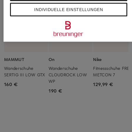
INDIVIDUELLE EINSTELLUNGEN
MAMMUT
On
Nike
Wanderschuhe
Wanderschuhe
Fitnessschuhe FREE
SERTIG III LOW GTX
CLOUDROCK LOW
METCON 7
WP
160 €
129,99 €
190 €