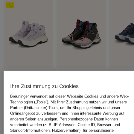
SALEWA
MAMMUT
+Aktionsrabatt
Wanderschuhe PUEZ 2
Wanderschu
MAMMUT
Ihre Zustimmung zu Cookies
MID PTX
III LOW GT
Wanderschuhe SERTIG
200 €
160 €
Breuninger verwendet auf dieser Webseite Cookies und andere Web-
III MID GTX
Technologien („Tools“). Mit Ihrer Zustimmung nutzen wir und unsere
129,99 €
Partner (Drittanbieter) Tools, um Ihr Shoppingerlebnis und unser
Onlineangebot zu verbessern und Ihnen interessante Werbung auf
Bestpreis:
190 €
anderen Seiten anzuzeigen. Personenbezogene Daten können
verarbeitet werden (z. B. IP-Adressen, Cookie-ID, Browser- und
Standort-Informationen, Nutzerverhalten), für personalisierte