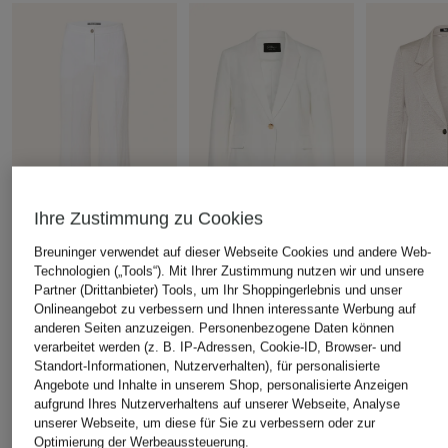
Ihre Zustimmung zu Cookies
Breuninger verwendet auf dieser Webseite Cookies und andere Web-
+Aktionsrabatt
+Aktionsrabatt
+Aktionsrabatt
Technologien („Tools“). Mit Ihrer Zustimmung nutzen wir und unsere
MARC AUREL
s.Oliver BLACK LABEL
MARC AUR
Partner (Drittanbieter) Tools, um Ihr Shoppingerlebnis und unser
Onlineangebot zu verbessern und Ihnen interessante Werbung auf
Culotte
Blazer
Blazer mit G
anderen Seiten anzuzeigen. Personenbezogene Daten können
89,99 €
99,99 €
119,99 €
verarbeitet werden (z. B. IP-Adressen, Cookie-ID, Browser- und
Bestpreis:
76,49 €
Bestpreis:
84,99 €
Bestpreis:
101
Standort-Informationen, Nutzerverhalten), für personalisierte
Ursprünglich:
169,95 €
Ursprünglich:
149,99 €
Ursprünglich:
Angebote und Inhalte in unserem Shop, personalisierte Anzeigen
aufgrund Ihres Nutzerverhaltens auf unserer Webseite, Analyse
unserer Webseite, um diese für Sie zu verbessern oder zur
ÄHNLICHE ARTIKEL ENTDECKEN
Optimierung der Werbeaussteuerung.