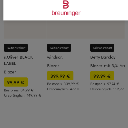
+Aktionsrabatt
+Aktionsrabatt
+Aktionsrabatt
s.Oliver BLACK
windsor.
Betty Barclay
LABEL
Blazer
Blazer mit 3/4-Arm
Blazer
399,99 €
99,99 €
99,99 €
Bestpreis:
339,99 €
Bestpreis:
97,74 €
Ursprünglich:
479 €
Ursprünglich:
159,99 €
Bestpreis:
84,99 €
Ursprünglich:
149,99 €