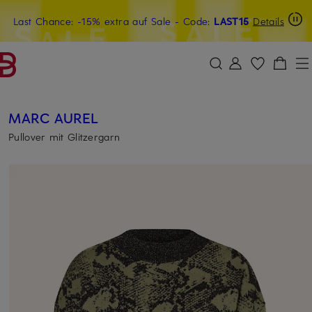
Last Chance: -15% extra auf Sale
20€-Willkommensgutschein mit Beyond sichern
- Code:
LAST15
Details
ZUM HAUPTINHALT ÜBERSPRINGEN
ZUM SUCHFELD ÜBERSPRINGE
MARC AUREL
Pullover mit Glitzergarn