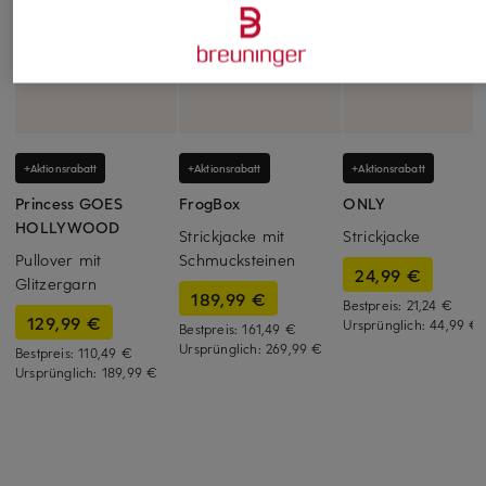
+Aktionsrabatt
+Aktionsrabatt
+Aktionsrabatt
Princess GOES
FrogBox
ONLY
HOLLYWOOD
Strickjacke mit
Strickjacke
Pullover mit
Schmucksteinen
24,99 €
Glitzergarn
189,99 €
Bestpreis:
21,24 €
129,99 €
Ursprünglich:
44,99 €
Bestpreis:
161,49 €
Ursprünglich:
269,99 €
Bestpreis:
110,49 €
Ursprünglich:
189,99 €