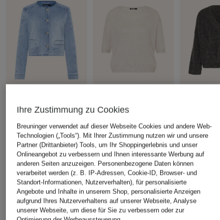
Ihre Zustimmung zu Cookies
+Aktionsrabatt
+Aktionsrabatt
+Aktionsrabatt
MARC AUREL
MARC AUREL
MARC AUR
Breuninger verwendet auf dieser Webseite Cookies und andere Web-
Jeansjacke
Strickshirt mit
Oversized-P
Technologien („Tools“). Mit Ihrer Zustimmung nutzen wir und unsere
Partner (Drittanbieter) Tools, um Ihr Shoppingerlebnis und unser
Glitzergarn
99,99 €
129,99 €
Onlineangebot zu verbessern und Ihnen interessante Werbung auf
59,99 €
Bestpreis:
84,99 €
Bestpreis:
110
anderen Seiten anzuzeigen. Personenbezogene Daten können
Ursprünglich:
199,95 €
Ursprünglich:
verarbeitet werden (z. B. IP-Adressen, Cookie-ID, Browser- und
Bestpreis:
50,99 €
Standort-Informationen, Nutzerverhalten), für personalisierte
Ursprünglich:
119,95 €
Angebote und Inhalte in unserem Shop, personalisierte Anzeigen
aufgrund Ihres Nutzerverhaltens auf unserer Webseite, Analyse
unserer Webseite, um diese für Sie zu verbessern oder zur
ÄHNLICHE ARTIKEL ENTDECKEN
Optimierung der Werbeaussteuerung.