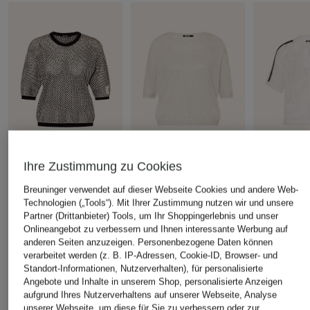
Ihre Zustimmung zu Cookies
+Aktionsrabatt
+Aktionsrabatt
+Aktionsrabatt
Breuninger verwendet auf dieser Webseite Cookies und andere Web-
MARC AUREL
MARC AUREL
MARC AUR
Technologien („Tools“). Mit Ihrer Zustimmung nutzen wir und unsere
Pullover mit Glitzergan
Strickshirt mit
Strick-Polosh
Partner (Drittanbieter) Tools, um Ihr Shoppingerlebnis und unser
Glitzergarn
Galonstreife
Onlineangebot zu verbessern und Ihnen interessante Werbung auf
49,99 €
anderen Seiten anzuzeigen. Personenbezogene Daten können
59,99 €
64,99 €
Bestpreis:
42,49 €
verarbeitet werden (z. B. IP-Adressen, Cookie-ID, Browser- und
Ursprünglich:
99,95 €
Bestpreis:
50,99 €
Bestpreis:
55,
Standort-Informationen, Nutzerverhalten), für personalisierte
Ursprünglich:
119,95 €
Ursprünglich:
Angebote und Inhalte in unserem Shop, personalisierte Anzeigen
aufgrund Ihres Nutzerverhaltens auf unserer Webseite, Analyse
unserer Webseite, um diese für Sie zu verbessern oder zur