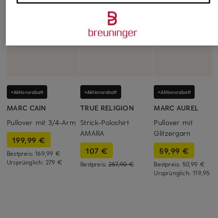
+Aktionsrabatt
+Aktionsrabatt
+Aktionsrabatt
MARC CAIN
TRUE RELIGION
MARC AUREL
Pullover mit 3/4-Arm
Strick-Poloshirt
Pullover mit
AMARA
Glitzergarn
199,99 €
107 €
59,99 €
Bestpreis:
169,99 €
Ursprünglich:
279 €
Bestpreis:
257,90 €
Bestpreis:
50,99 €
Ursprünglich:
119,95 €