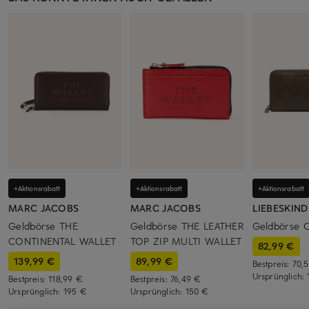
+Aktionsrabatt
+Aktionsrabatt
+Aktionsrabatt
MARC JACOBS
MARC JACOBS
LIEBESKIND
Geldbörse THE
Geldbörse THE LEATHER
Geldbörse
CONTINENTAL WALLET
TOP ZIP MULTI WALLET
82,99 €
139,99 €
89,99 €
Bestpreis:
70,
Ursprünglich:
Bestpreis:
118,99 €
Bestpreis:
76,49 €
Ursprünglich:
195 €
Ursprünglich:
150 €