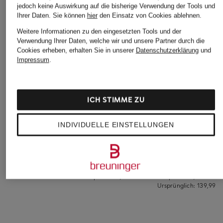
jedoch keine Auswirkung auf die bisherige Verwendung der Tools und
Ihrer Daten.
Sie können
hier
den Einsatz von Cookies ablehnen.
Weitere Informationen zu den eingesetzten Tools und der
Verwendung Ihrer Daten, welche wir und unsere Partner durch die
Cookies erheben, erhalten Sie in unserer
Datenschutzerklärung
und
Impressum
.
ICH STIMME ZU
COCCINELLE
+Aktionsrabatt
+Aktionsrabatt
Geldbörse
INDIVIDUELLE EINSTELLUNGEN
LIEBESKIND
abro
155 €
Geldbörse GIGI
Geldbörse
79,99 €
111,99 €
Bestpreis:
119,90 €
Bestpreis:
95,19 €
Ursprünglich:
139,99 €