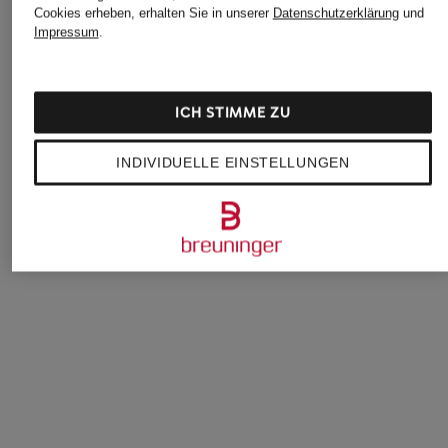
Cookies erheben, erhalten Sie in unserer
Datenschutzerklärung
und
Impressum
.
ARMEDANGELS
TOMMY JEANS
+Aktionsrabatt
ICH STIMME ZU
Sweatshirt ALIZAA
Sweatshirt
ELBSAND
79,90 €
69,99 €
INDIVIDUELLE EINSTELLUNGEN
Sweatshirt GESKE
71,99 €
Bestpreis:
61,19 €
Ursprünglich:
89,99 €