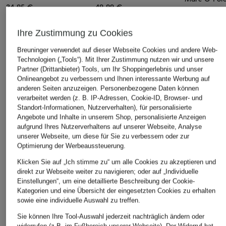
34,95 €
49,99 €
T-Shirt
19,99 €
Ihre Zustimmung zu Cookies
Bestpreis:
25,
Ursprünglich:
Breuninger verwendet auf dieser Webseite Cookies und andere Web-
Technologien („Tools“). Mit Ihrer Zustimmung nutzen wir und unsere
Partner (Drittanbieter) Tools, um Ihr Shoppingerlebnis und unser
Onlineangebot zu verbessern und Ihnen interessante Werbung auf
ÄHNLICHE ARTIKEL ENTDECKEN
anderen Seiten anzuzeigen. Personenbezogene Daten können
verarbeitet werden (z. B. IP-Adressen, Cookie-ID, Browser- und
Standort-Informationen, Nutzerverhalten), für personalisierte
Angebote und Inhalte in unserem Shop, personalisierte Anzeigen
aufgrund Ihres Nutzerverhaltens auf unserer Webseite, Analyse
unserer Webseite, um diese für Sie zu verbessern oder zur
Optimierung der Werbeaussteuerung.
Klicken Sie auf „Ich stimme zu“ um alle Cookies zu akzeptieren und
direkt zur Webseite weiter zu navigieren; oder auf „Individuelle
Einstellungen“, um eine detaillierte Beschreibung der Cookie-
Kategorien und eine Übersicht der eingesetzten Cookies zu erhalten
sowie eine individuelle Auswahl zu treffen.
Sie können Ihre Tool-Auswahl jederzeit nachträglich ändern oder
widerrufen (z.B. im Fußbereich unserer Webseite). Der Widerruf hat