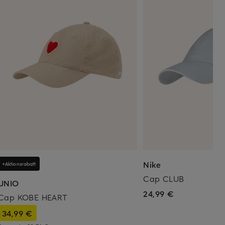
Nike
+Aktionsrabatt
Cap CLUB
UNIO
24,99 €
Cap KOBE HEART
34,99 €