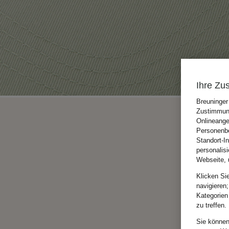
Ihre Zu
Breuninger
Zustimmung
Onlineange
Personenbe
Standort-I
personalis
Webseite, 
Klicken Si
navigieren;
Kategorien
zu treffen.
Sie können