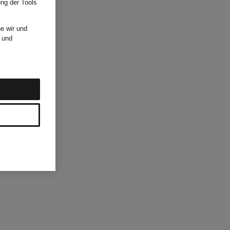
ung der Tools
e wir und
und