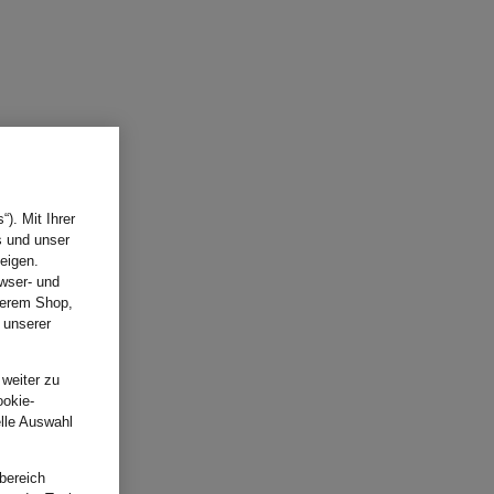
). Mit Ihrer
s und unser
eigen.
wser- und
nserem Shop,
 unserer
.
 weiter zu
ookie-
elle Auswahl
bereich