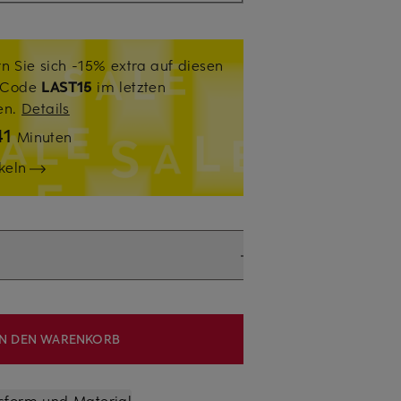
n Sie sich -15% extra auf diesen
. Code
LAST15
im letzten
sen.
Details
41
Minuten
keln
IN DEN WARENKORB
sform und Material