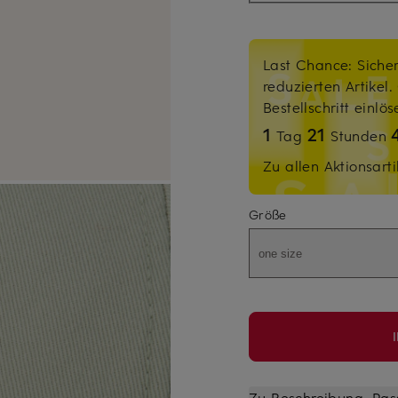
Last Chance: Sicher
reduzierten Artikel
Bestellschritt einlö
1
21
Tag
Stunden
Zu allen Aktionsarti
Größe
one size
Zu Beschreibung, Pas