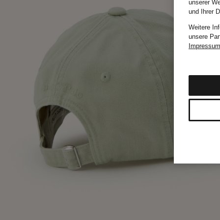
unserer We
und Ihrer 
Weitere In
unsere Par
Impressu