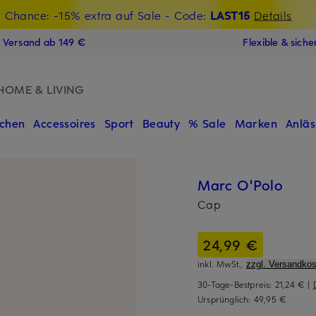
t Chance: -15% extra auf Sale
€-Willkommensgutschein mit Beyond sichern
- Code:
LAST15
Details
N
s Versand ab 149 €
Flexible & sich
HOME & LIVING
chen
Accessoires
Sport
Beauty
% Sale
Marken
Anläs
Marc O'Polo
Cap
24,99 €
inkl. MwSt.,
zzgl. Versandkos
30-Tage-Bestpreis:
21,24 €
|
Ursprünglich:
49,95 €