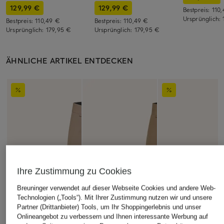
129,99 €
129,99 €
Bestpreis:
110
Ursprünglich:
Bestpreis:
110,49 €
Bestpreis:
110,49 €
Ursprünglich:
179,95 €
Ursprünglich:
179,95 €
ÄHNLICHE ARTIKEL ENTDECKEN
Ihre Zustimmung zu Cookies
Breuninger verwendet auf dieser Webseite Cookies und andere Web-
Technologien („Tools“). Mit Ihrer Zustimmung nutzen wir und unsere
Partner (Drittanbieter) Tools, um Ihr Shoppingerlebnis und unser
Onlineangebot zu verbessern und Ihnen interessante Werbung auf