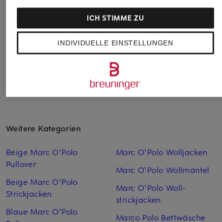
Ursprünglich:
159,95 €
129,99 €
ICH STIMME ZU
Bestpreis:
110,49 €
Ursprünglich:
179,95 €
INDIVIDUELLE EINSTELLUNGEN
Weitere Kategorien
Beige Marc O'Polo
Marc O'Polo Woll­jacken
Pullover
Marc O'Polo Woll­mäntel
Beige Marc O'Polo
Marc O'Polo Woll­
Strickjacken
strickjacken
Blaue Marc O'Polo
Marco Polo Bettwäsche