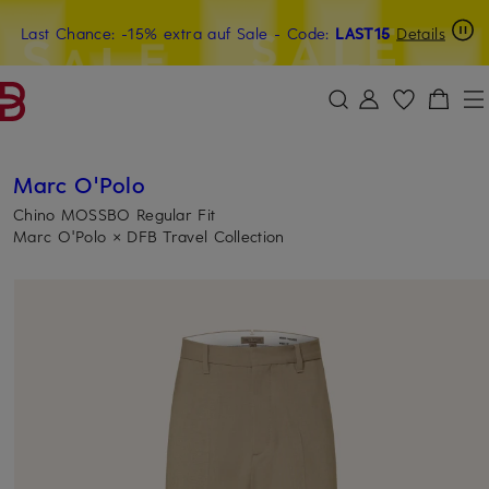
Last Chance: -15% extra auf Sale
20€-Willkommensgutschein mit Beyond sichern
- Code:
LAST15
Details
ZUM HAUPTINHALT ÜBERSPRINGEN
ZUM SUCHFELD ÜBERSPRINGE
Marc O'Polo
Chino MOSSBO Regular Fit
Marc O'Polo × DFB Travel Collection