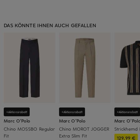
DAS KÖNNTE IHNEN AUCH GEFALLEN
+Aktionsrabatt
+Aktionsrabatt
+Aktionsrabatt
Marc O'Polo
Marc O'Polo
Marc O'Pol
Chino MOSSBO Regular
Chino MOROT JOGGER
Strickhemd 
Fit
Extra Slim Fit
129,99 €