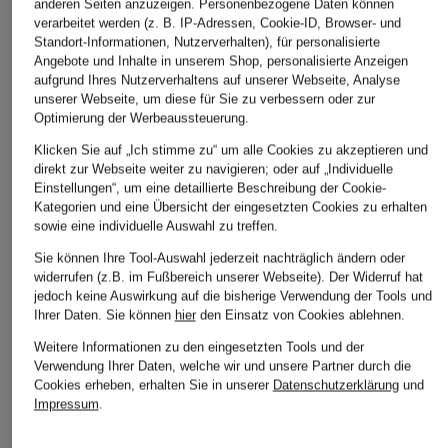
anderen Seiten anzuzeigen. Personenbezogene Daten können
verarbeitet werden (z. B. IP-Adressen, Cookie-ID, Browser- und
Standort-Informationen, Nutzerverhalten), für personalisierte
Angebote und Inhalte in unserem Shop, personalisierte Anzeigen
aufgrund Ihres Nutzerverhaltens auf unserer Webseite, Analyse
unserer Webseite, um diese für Sie zu verbessern oder zur
Optimierung der Werbeaussteuerung.
Klicken Sie auf „Ich stimme zu“ um alle Cookies zu akzeptieren und
direkt zur Webseite weiter zu navigieren; oder auf „Individuelle
Einstellungen“, um eine detaillierte Beschreibung der Cookie-
Kategorien und eine Übersicht der eingesetzten Cookies zu erhalten
sowie eine individuelle Auswahl zu treffen.
Sie können Ihre Tool-Auswahl jederzeit nachträglich ändern oder
widerrufen (z.B. im Fußbereich unserer Webseite). Der Widerruf hat
HUGO
+Aktionsrabatt
+Aktionsrabatt
jedoch keine Auswirkung auf die bisherige Verwendung der Tools und
Anzugshose FLIPS
Ihrer Daten.
Sie können
hier
den Einsatz von Cookies ablehnen.
HUGO
Marc O'Polo
119,95 €
Weitere Informationen zu den eingesetzten Tools und der
Anzughose TONY
Chino MOROT
Verwendung Ihrer Daten, welche wir und unsere Partner durch die
Modern Fit
JOGGER Extra Slim
Cookies erheben, erhalten Sie in unserer
Datenschutzerklärung
und
Fit
Impressum
.
99,99 €
Marc O'Polo × DF
Bestpreis:
135,96 €
Travel Collection