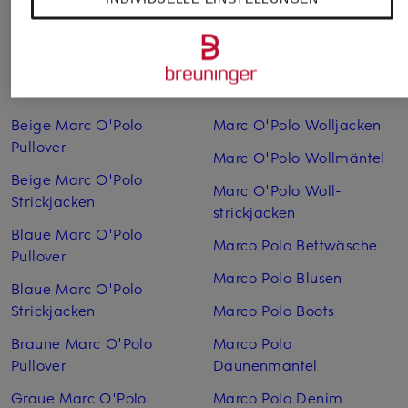
Weitere Kategorien
Beige Marc O'Polo
Marc O'Polo Woll­jacken
Pullover
Marc O'Polo Woll­mäntel
Beige Marc O'Polo
Marc O'Polo Woll­
Strickjacken
strickjacken
Blaue Marc O'Polo
Marco Polo Bettwäsche
Pullover
Marco Polo Blusen
Blaue Marc O'Polo
Strickjacken
Marco Polo Boots
Braune Marc O'Polo
Marco Polo
Pullover
Daunenmantel
Graue Marc O'Polo
Marco Polo Denim