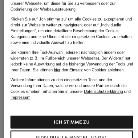
unserer Webseite, um diese für Sie zu verbessern oder zur
Optimierung der Werbeaussteuerung.
Klicken Sie auf „Ich stimme zu“ um alle Cookies zu akzeptieren und
direkt zur Webseite weiter zu navigieren; oder auf „Individuelle
Einstellungen“, um eine detaillierte Beschreibung der Cookie-
Kategorien und eine Übersicht der eingesetzten Cookies zu erhalten
sowie eine individuelle Auswahl zu treffen.
Sie können Ihre Tool-Auswahl jederzeit nachträglich ändern oder
Marc O'Polo
+Aktionsrabatt
+Aktionsrabatt
widerrufen (z.B. im Fußbereich unserer Webseite). Der Widerruf hat
Marlenehose
jedoch keine Auswirkung auf die bisherige Verwendung der Tools und
RAFFAELLO ROSSI
PAS NORMAL
Ihrer Daten.
Sie können
hier
den Einsatz von Cookies ablehnen.
STUDIOS
59,99 €
7/8-Hose OLESSA
Weitere Informationen zu den eingesetzten Tools und der
Hose OFF-RACE
Bestpreis:
53,99 €
Verwendung Ihrer Daten, welche wir und unsere Partner durch die
119,99 €
Ursprünglich:
129,95 €
Cookies erheben, erhalten Sie in unserer
Datenschutzerklärung
und
149,99 €
Bestpreis:
101,99 €
Impressum
.
Ursprünglich:
149,95 €
Bestpreis:
199,99 €
ICH STIMME ZU
INDIVIDUELLE EINSTELLUNGEN