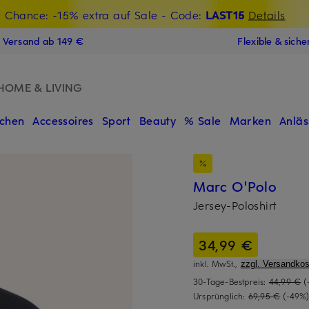
t Chance: -15% extra auf Sale
€-Willkommensgutschein mit Beyond sichern
- Code:
LAST15
Details
N
s Versand ab 149 €
Flexible & sich
HOME & LIVING
chen
Accessoires
Sport
Beauty
% Sale
Marken
Anläs
Marc O'Polo
Jersey-Poloshirt
34,99 €
inkl. MwSt.,
zzgl. Versandkos
30-Tage-Bestpreis:
44,99 €
(
Ursprünglich:
69,95 €
(-49%