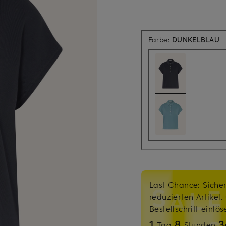
Farbe:
DUNKELBLAU
Last Chance: Sicher
reduzierten Artikel
Bestellschritt einlö
1
8
Tag
Stunden