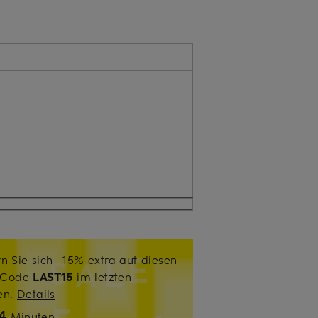
n Sie sich -15% extra auf diesen
. Code
LAST15
im letzten
sen.
Details
34
Minuten