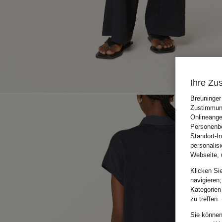
Ihre Zu
Breuninger
Zustimmung
Onlineange
Personenbe
Standort-I
personalis
Webseite, 
Klicken Si
navigieren;
Kategorien
zu treffen.
Sie können