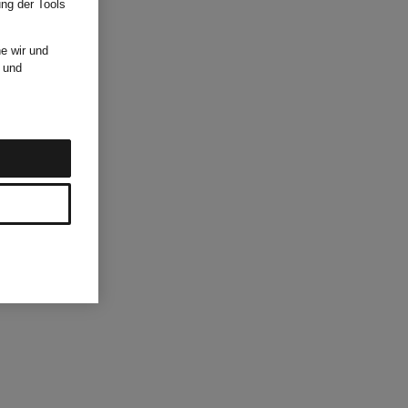
ung der Tools
e wir und
und