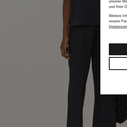
unserer We
und Ihrer 
Weitere In
unsere Par
Impressu