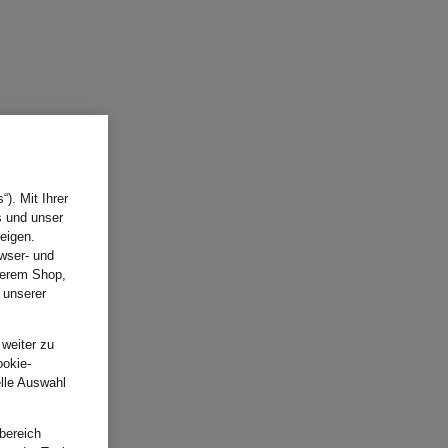
). Mit Ihrer
s und unser
eigen.
wser- und
nserem Shop,
 unserer
.
 weiter zu
ookie-
elle Auswahl
bereich