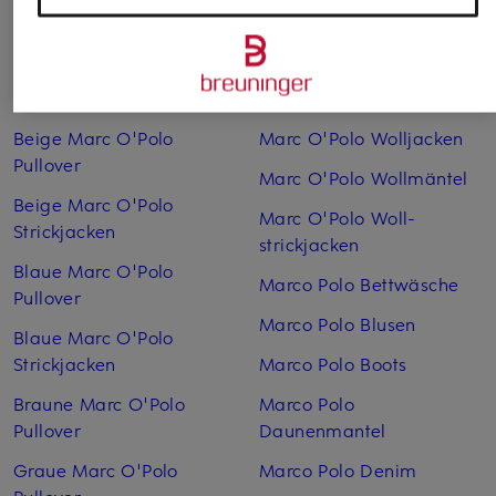
Weitere Kategorien
Beige Marc O'Polo
Marc O'Polo Woll­jacken
Pullover
Marc O'Polo Woll­mäntel
Beige Marc O'Polo
Marc O'Polo Woll­
Strickjacken
strickjacken
Blaue Marc O'Polo
Marco Polo Bettwäsche
Pullover
Marco Polo Blusen
Blaue Marc O'Polo
Strickjacken
Marco Polo Boots
Braune Marc O'Polo
Marco Polo
Pullover
Daunenmantel
Graue Marc O'Polo
Marco Polo Denim
Pullover