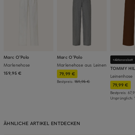
Marc O'Polo
Marc O'Polo
+Aktionsrabatt
Marlenehose
Marlenehose aus Leinen
TOMMY HIL
159,95 €
79,99 €
Leinenhose
Bestpreis:
159,95 €
79,99 €
Bestpreis:
67,
Ursprünglich:
ÄHNLICHE ARTIKEL ENTDECKEN