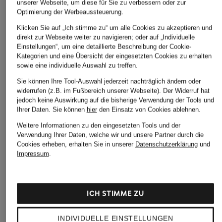
unserer Webseite, um diese für Sie zu verbessern oder zur
Optimierung der Werbeaussteuerung.
Klicken Sie auf „Ich stimme zu“ um alle Cookies zu akzeptieren und
direkt zur Webseite weiter zu navigieren; oder auf „Individuelle
Einstellungen“, um eine detaillierte Beschreibung der Cookie-
Kategorien und eine Übersicht der eingesetzten Cookies zu erhalten
MRS & HUGS
+Aktionsrabatt
+Aktionsrabatt
sowie eine individuelle Auswahl zu treffen.
Hose
MAC
ARKET
Sie können Ihre Tool-Auswahl jederzeit nachträglich ändern oder
119,99 €
widerrufen (z.B. im Fußbereich unserer Webseite). Der Widerruf hat
Marlenehose WINNIE
Marlenehose mit
jedoch keine Auswirkung auf die bisherige Verwendung der Tools und
Leinen
Ihrer Daten.
Sie können
hier
den Einsatz von Cookies ablehnen.
64,99 €
59,99 €
Weitere Informationen zu den eingesetzten Tools und der
Bestpreis:
63,74 €
Verwendung Ihrer Daten, welche wir und unsere Partner durch die
Ursprünglich:
119,95 €
Bestpreis:
59,49 €
Cookies erheben, erhalten Sie in unserer
Datenschutzerklärung
und
Ursprünglich:
119 €
Impressum
.
ICH STIMME ZU
INDIVIDUELLE EINSTELLUNGEN