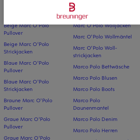
Weitere Kategorien
Beige Marc O'Polo
Marc O'Polo Woll­jacken
Pullover
Marc O'Polo Woll­mäntel
Beige Marc O'Polo
Marc O'Polo Woll­
Strickjacken
strickjacken
Blaue Marc O'Polo
Marco Polo Bettwäsche
Pullover
Marco Polo Blusen
Blaue Marc O'Polo
Strickjacken
Marco Polo Boots
Braune Marc O'Polo
Marco Polo
Pullover
Daunenmantel
Graue Marc O'Polo
Marco Polo Denim
Pullover
Marco Polo Herren
Graue Marc O'Polo