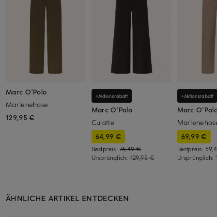
Marc O'Polo
+Aktionsrabatt
+Aktionsrabatt
Marlenehose
Marc O'Polo
Marc O'Pol
129,95 €
Culotte
Marlenehos
64,99 €
69,99 €
Bestpreis:
76,49 €
Bestpreis:
59,
Ursprünglich:
129,95 €
Ursprünglich:
ÄHNLICHE ARTIKEL ENTDECKEN