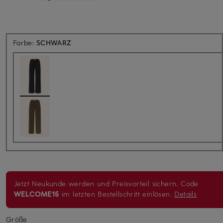
Farbe:
SCHWARZ
Jetzt Neukunde werden und Preisvorteil sichern. Code
WELCOME15
im letzten Bestellschritt einlösen.
Details
Größe