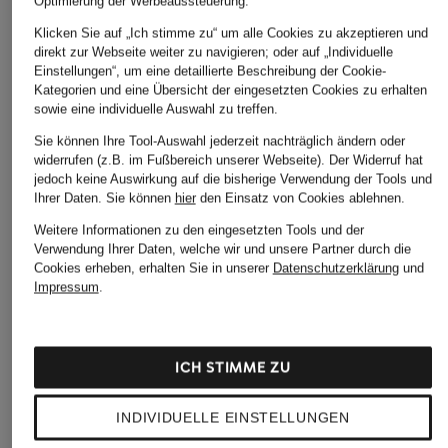
Optimierung der Werbeaussteuerung.
Klicken Sie auf „Ich stimme zu“ um alle Cookies zu akzeptieren und
direkt zur Webseite weiter zu navigieren; oder auf „Individuelle
Einstellungen“, um eine detaillierte Beschreibung der Cookie-
Kategorien und eine Übersicht der eingesetzten Cookies zu erhalten
sowie eine individuelle Auswahl zu treffen.
SEDUCTIVE
SEDUCTIVE
+Aktionsrabatt
Sie können Ihre Tool-Auswahl jederzeit nachträglich ändern oder
Marlenehose
Marlenehose ENIE
widerrufen (z.B. im Fußbereich unserer Webseite). Der Widerruf hat
MRS & HUGS
KIMBERLY aus Jersey
jedoch keine Auswirkung auf die bisherige Verwendung der Tools und
299,95 €
Marlenehose
Ihrer Daten.
Sie können
hier
den Einsatz von Cookies ablehnen.
199,95 €
69,99 €
Weitere Informationen zu den eingesetzten Tools und der
Verwendung Ihrer Daten, welche wir und unsere Partner durch die
Bestpreis:
219,99 €
Cookies erheben, erhalten Sie in unserer
Datenschutzerklärung
und
Impressum
.
ICH STIMME ZU
INDIVIDUELLE EINSTELLUNGEN