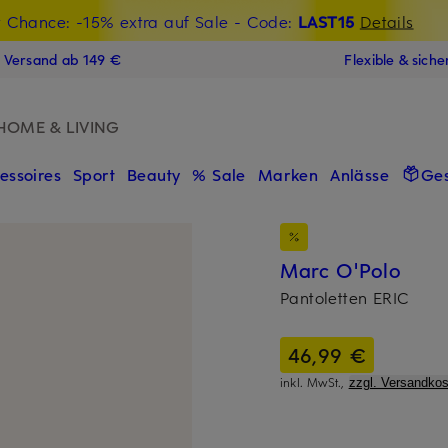
t Chance: -15% extra auf Sale
€-Willkommensgutschein mit Beyond sichern
- Code:
LAST15
Details
N
s Versand ab 149 €
Flexible & sich
HOME & LIVING
essoires
Sport
Beauty
% Sale
Marken
Anlässe
Ge
Marc O'Polo
Pantoletten ERIC
46,99 €
inkl. MwSt.,
zzgl. Versandkos