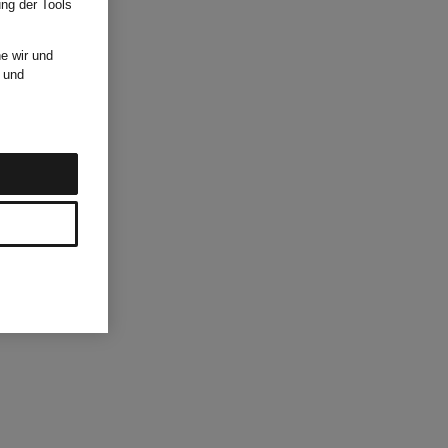
ung der Tools
e wir und
und