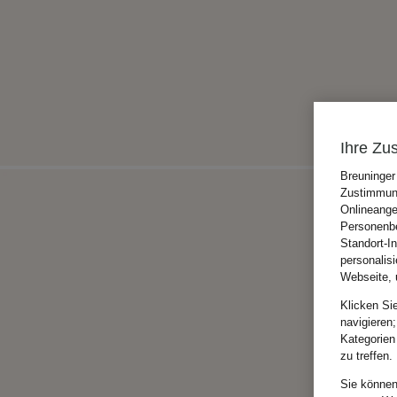
Ihre Zu
Breuninger
Zustimmung
Onlineange
Personenbe
Standort-I
personalis
Webseite, 
Klicken Si
navigieren;
Kategorien
zu treffen.
Sie können