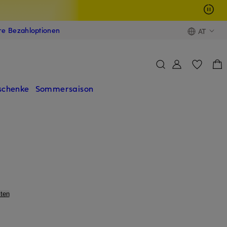
ere Bezahloptionen
AT
schenke
Sommersaison
ten