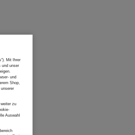
). Mit Ihrer
s und unser
eigen.
wser- und
nserem Shop,
 unserer
.
 weiter zu
ookie-
elle Auswahl
bereich