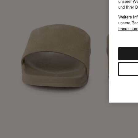
unserer We
und Ihrer 
Weitere In
unsere Par
Impressu