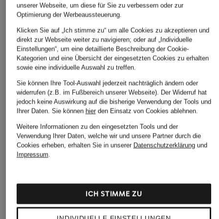
unserer Webseite, um diese für Sie zu verbessern oder zur
Optimierung der Werbeaussteuerung.
Klicken Sie auf „Ich stimme zu“ um alle Cookies zu akzeptieren und
direkt zur Webseite weiter zu navigieren; oder auf „Individuelle
Einstellungen“, um eine detaillierte Beschreibung der Cookie-
Kategorien und eine Übersicht der eingesetzten Cookies zu erhalten
sowie eine individuelle Auswahl zu treffen.
Sie können Ihre Tool-Auswahl jederzeit nachträglich ändern oder
widerrufen (z.B. im Fußbereich unserer Webseite). Der Widerruf hat
jedoch keine Auswirkung auf die bisherige Verwendung der Tools und
+Aktionsrabatt
+Aktionsrabatt
+Aktionsrabatt
Ihrer Daten.
Sie können
hier
den Einsatz von Cookies ablehnen.
DRYKORN
DRYKORN
BOSS
Weitere Informationen zu den eingesetzten Tools und der
Pullover ARVID
Pullover RIPPLEY
Pullover APOKKO
Verwendung Ihrer Daten, welche wir und unsere Partner durch die
Cookies erheben, erhalten Sie in unserer
Datenschutzerklärung
und
127,99 €
89,99 €
89,99 €
Impressum
.
Bestpreis:
108,79 €
Bestpreis:
84,99 €
Bestpreis:
76,49 €
Ursprünglich:
159,99 €
Ursprünglich:
139,99 €
Ursprünglich:
139,95 €
ICH STIMME ZU
INDIVIDUELLE EINSTELLUNGEN