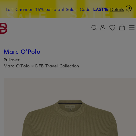
Last Chance: -15% extra auf Sale
20€-Willkommensgutschein mit Beyond sichern
- Code:
LAST15
Details
ZUM HAUPTINHALT ÜBERSPRINGEN
ZUM SUCHFELD ÜBERSPRINGE
Marc O'Polo
Pullover
Marc O'Polo × DFB Travel Collection