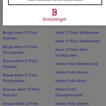
Weitere Kategorien
Beige Marc O'Polo
Marc O'Polo Woll­jacken
Pullover
Marc O'Polo Woll­mäntel
Beige Marc O'Polo
Marc O'Polo Woll­
Strickjacken
strickjacken
Blaue Marc O'Polo
Marco Polo Bettwäsche
Pullover
Marco Polo Blusen
Blaue Marc O'Polo
Strickjacken
Marco Polo Boots
Braune Marc O'Polo
Marco Polo
Pullover
Daunenmantel
Graue Marc O'Polo
Marco Polo Denim