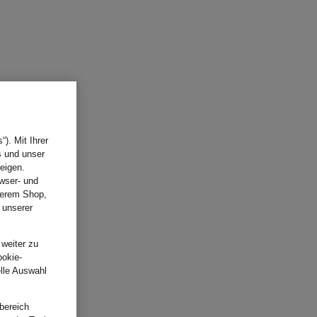
). Mit Ihrer
s und unser
eigen.
wser- und
nserem Shop,
 unserer
.
 weiter zu
ookie-
elle Auswahl
bereich