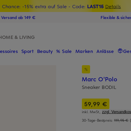
t Chance: -15% extra auf Sale
€-Willkommensgutschein mit Beyond sichern
- Code:
LAST15
Details
N
s Versand ab 149 €
Flexible & sich
HOME & LIVING
essoires
Sport
Beauty
% Sale
Marken
Anlässe
Ge
Marc O'Polo
Sneaker BODIL
59,99 €
inkl. MwSt.,
zzgl. Versandkos
30-Tage-Bestpreis:
119,95 €