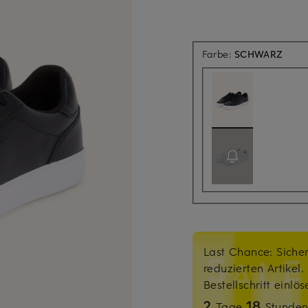
Farbe:
SCHWARZ
Last Chance: Sicher
reduzierten Artikel
Bestellschritt einlö
2
18
Tage
Stunde