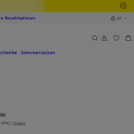
ere Bezahloptionen
AT
schenke
Sommersaison
ten
(-49%)
|
Details