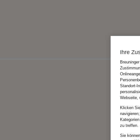
Ihre Zu
Breuninger
Zustimmung
Onlineange
Personenbe
Standort-I
personalis
Webseite, 
Klicken Si
navigieren;
Kategorien
zu treffen.
Sie können