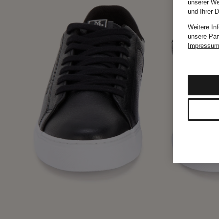
unserer We
und Ihrer 
Weitere In
unsere Par
Impressu