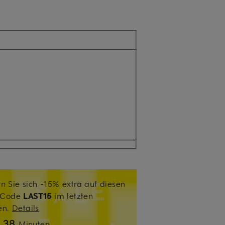
n Sie sich -15% extra auf diesen
. Code
LAST15
im letzten
sen.
Details
38
n
Minuten