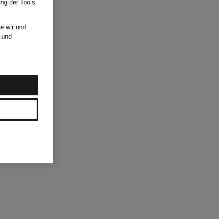
ung der Tools
e wir und
und