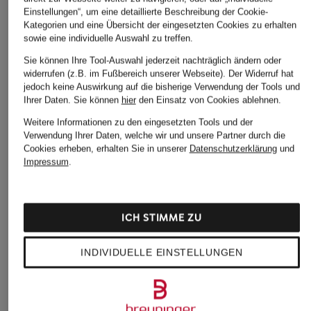
Einstellungen“, um eine detaillierte Beschreibung der Cookie-
Marc O'Polo
Nike
AUTRY
Kategorien und eine Übersicht der eingesetzten Cookies zu erhalten
Sneaker CEDRIC 2A
Sneaker AIR FORCE 1
Sneaker MEDALIST
sowie eine individuelle Auswahl zu treffen.
'07
LOW
159,95 €
Sie können Ihre Tool-Auswahl jederzeit nachträglich ändern oder
119,99 €
215 €
widerrufen (z.B. im Fußbereich unserer Webseite). Der Widerruf hat
jedoch keine Auswirkung auf die bisherige Verwendung der Tools und
Ihrer Daten.
Sie können
hier
den Einsatz von Cookies ablehnen.
Weitere Informationen zu den eingesetzten Tools und der
Verwendung Ihrer Daten, welche wir und unsere Partner durch die
Cookies erheben, erhalten Sie in unserer
Datenschutzerklärung
und
Impressum
.
ICH STIMME ZU
INDIVIDUELLE EINSTELLUNGEN
Weitere Kategorien
Beige Marc O'Polo
Marc O'Polo Woll­jacken