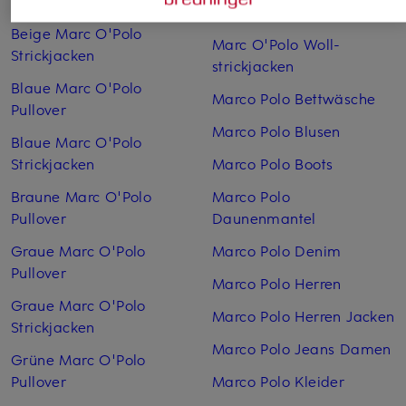
Pullover
Marc O'Polo Woll­mäntel
Beige Marc O'Polo
Marc O'Polo Woll­
Strickjacken
strickjacken
Blaue Marc O'Polo
Marco Polo Bettwäsche
Pullover
Marco Polo Blusen
Blaue Marc O'Polo
Strickjacken
Marco Polo Boots
Braune Marc O'Polo
Marco Polo
Pullover
Daunenmantel
Graue Marc O'Polo
Marco Polo Denim
Pullover
Marco Polo Herren
Graue Marc O'Polo
Marco Polo Herren Jacken
Strickjacken
Marco Polo Jeans Damen
Grüne Marc O'Polo
Pullover
Marco Polo Kleider