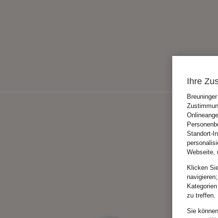
Ihre Zu
Breuninger
Zustimmung
Onlineange
Personenbe
Standort-I
personalis
Webseite, 
Klicken Si
navigieren;
Kategorien
zu treffen.
Sie können