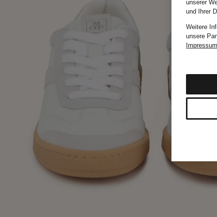
unserer We
und Ihrer 
Weitere In
unsere Par
Impressu