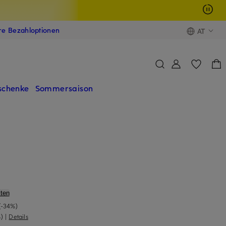
ere Bezahloptionen
AT
schenke
Sommersaison
ten
(-34%)
)
|
Details