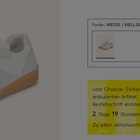
Farbe:
WEISS / HELL
Last Chance: Sicher
reduzierten Artikel
Bestellschritt einlö
2
19
Tage
Stunde
Zu allen Aktionsarti