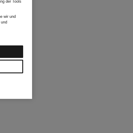
ung der Tools
e wir und
und