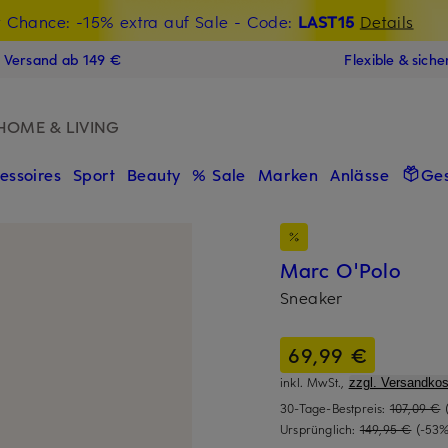
t Chance: -15% extra auf Sale
€-Willkommensgutschein mit Beyond sichern
- Code:
LAST15
Details
N
s Versand ab 149 €
Flexible & sich
HOME & LIVING
essoires
Sport
Beauty
% Sale
Marken
Anlässe
Ge
Marc O'Polo
Sneaker
69,99 €
inkl. MwSt.,
zzgl. Versandkos
30-Tage-Bestpreis:
107,09 €
Ursprünglich:
149,95 €
(-53%