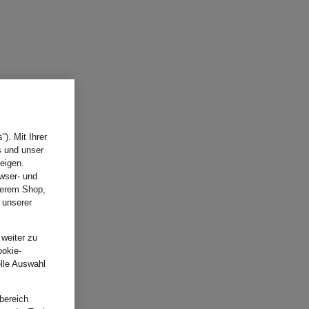
). Mit Ihrer
s und unser
eigen.
wser- und
nserem Shop,
 unserer
.
 weiter zu
ookie-
elle Auswahl
bereich