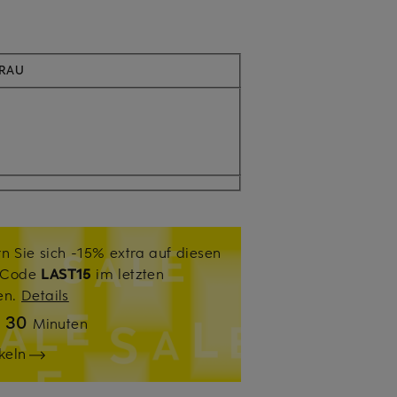
GRAU
n Sie sich -15% extra auf diesen
. Code
LAST15
im letzten
sen.
Details
30
n
Minuten
keln