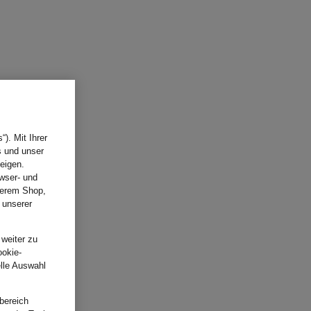
). Mit Ihrer
s und unser
eigen.
wser- und
nserem Shop,
 unserer
.
 weiter zu
ookie-
elle Auswahl
bereich