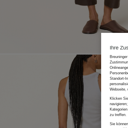
Ihre Zu
Breuninger
Zustimmung
Onlineange
Personenbe
Standort-I
personalis
Webseite, 
Klicken Si
navigieren;
Kategorien
zu treffen.
Sie können