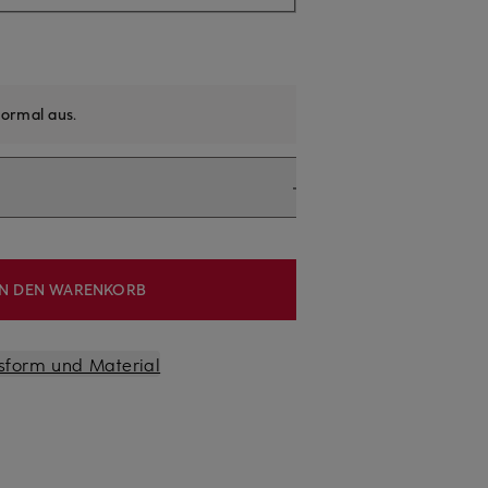
ormal aus
.
IN DEN WARENKORB
sform und Material