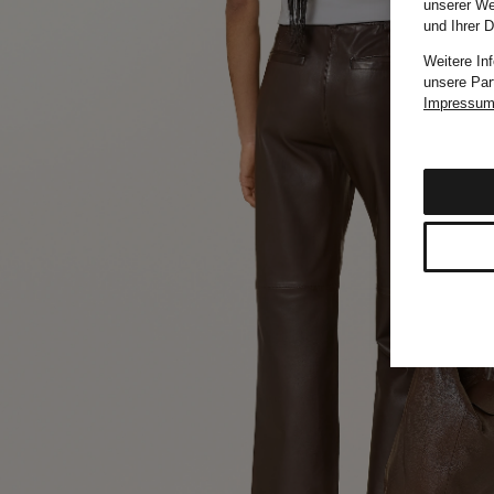
unserer We
und Ihrer 
Weitere In
unsere Par
Impressu