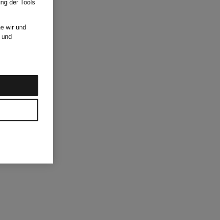
ung der Tools
e wir und
und