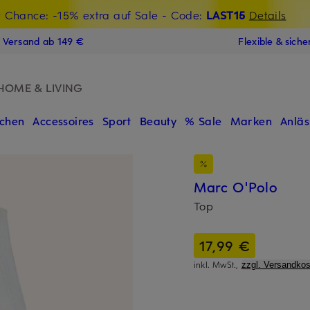
t Chance: -15% extra auf Sale
€-Willkommensgutschein mit Beyond sichern
- Code:
LAST15
Details
N
s Versand ab 149 €
Flexible & sich
HOME & LIVING
chen
Accessoires
Sport
Beauty
% Sale
Marken
Anläs
Marc O'Polo
Top
17,99 €
inkl. MwSt.,
zzgl. Versandkos