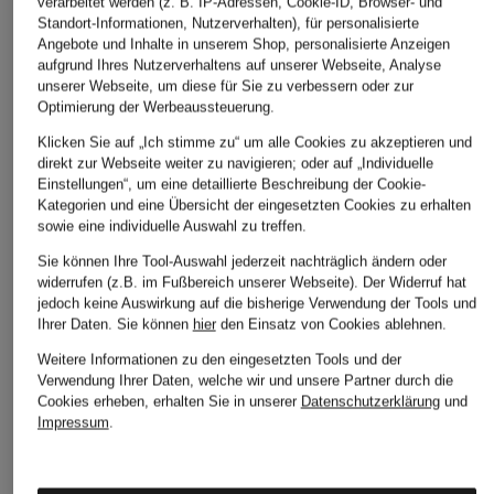
verarbeitet werden (z. B. IP-Adressen, Cookie-ID, Browser- und
Standort-Informationen, Nutzerverhalten), für personalisierte
Angebote und Inhalte in unserem Shop, personalisierte Anzeigen
aufgrund Ihres Nutzerverhaltens auf unserer Webseite, Analyse
unserer Webseite, um diese für Sie zu verbessern oder zur
Optimierung der Werbeaussteuerung.
Klicken Sie auf „Ich stimme zu“ um alle Cookies zu akzeptieren und
direkt zur Webseite weiter zu navigieren; oder auf „Individuelle
Einstellungen“, um eine detaillierte Beschreibung der Cookie-
Kategorien und eine Übersicht der eingesetzten Cookies zu erhalten
sowie eine individuelle Auswahl zu treffen.
Sie können Ihre Tool-Auswahl jederzeit nachträglich ändern oder
widerrufen (z.B. im Fußbereich unserer Webseite). Der Widerruf hat
jedoch keine Auswirkung auf die bisherige Verwendung der Tools und
Ihrer Daten.
Sie können
hier
den Einsatz von Cookies ablehnen.
Weitere Informationen zu den eingesetzten Tools und der
TIGER OF SWEDEN
+Aktionsrabatt
+Aktionsrabatt
Verwendung Ihrer Daten, welche wir und unsere Partner durch die
Top JELA
Cookies erheben, erhalten Sie in unserer
Datenschutzerklärung
und
Marc O'Polo
lilienfels
Impressum
.
99,99 €
Top
Top
29,99 €
59,99 €