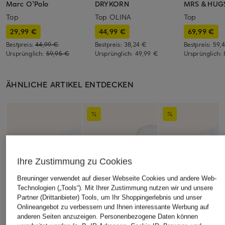
Marc O'Polo
DRYKORN
MRS & HUG
Top
Top OLINA
Top
29,99 €
44,99 €
69,99 €
Bestpreis:
44,99 €
Bestpreis:
38,24 €
Bestpreis:
59,
Ursprünglich:
59,95 €
Ursprünglich:
49,99 €
Ursprünglich:
ÄHNLICHE ARTIKEL ENTDECKEN
Ihre Zustimmung zu Cookies
Breuninger verwendet auf dieser Webseite Cookies und andere Web-
Technologien („Tools“). Mit Ihrer Zustimmung nutzen wir und unsere
Partner (Drittanbieter) Tools, um Ihr Shoppingerlebnis und unser
Onlineangebot zu verbessern und Ihnen interessante Werbung auf
anderen Seiten anzuzeigen. Personenbezogene Daten können