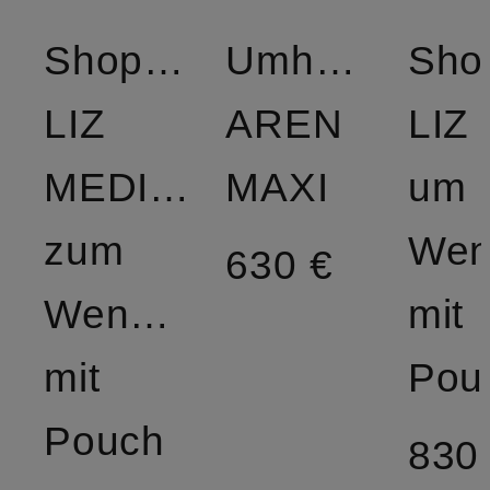
Shopper
Umhängetasc
Sho
LIZ
AREN
LIZ 
MEDIUM
MAXI
um
zum
Wen
630 €
Wenden
mit
mit
Pou
Pouch
830