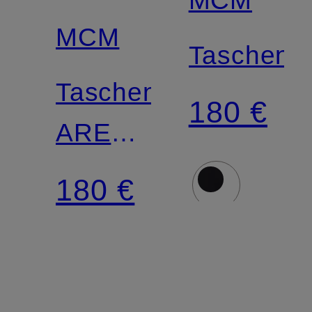
MCM
Taschena
Taschenanhänger
180 €
AREN
OKTOBERFEST
180 €
mit
Nieten