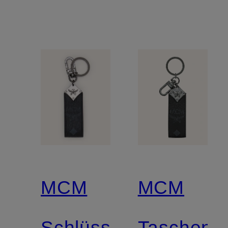
MCM
MCM
Schlüsselanhänger
Taschena