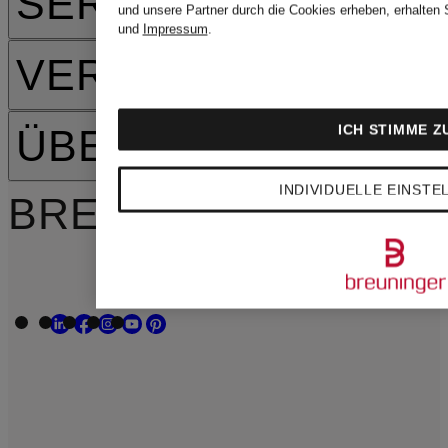
SERVICE
und unsere Partner durch die Cookies erheben, erhalten 
und
Impressum
.
VERSAND
ICH STIMME Z
ÜBER BREUNINGER
INDIVIDUELLE EINST
BREUNINGER FOLG