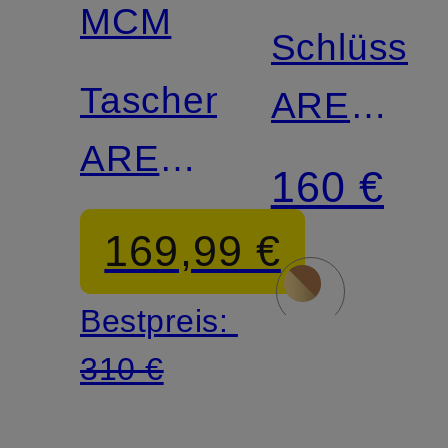
MCM
Schlüssel
Taschenanhänger
AREN
AREN
VISETOS
160 €
ROCKET
169,99 €
Bestpreis:
310 €