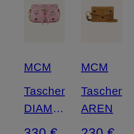
MCM
MCM
Taschenanhänger
Taschena
DIAMANT
AREN
3D
330 €
230 €