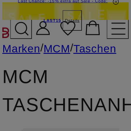
20€-Willkommensgutschein mit Beyond sichern
Last Chance: -15% extra auf Sale
- Code:
LAST15
Details
ZUM HAUPTINHALT ÜBE
/
/
Marken
MCM
Taschen
MCM
TASCHENAN