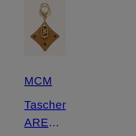
MCM
Taschenanhänger
AREN