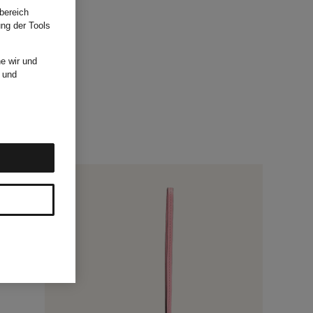
bereich
ung der Tools
e wir und
und