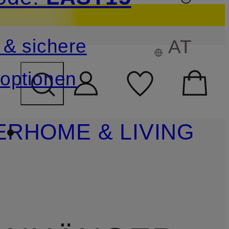
sichern
 & sichere
AT
FELD ÜBERSPRINGEN
optionen
ER
HOME & LIVING