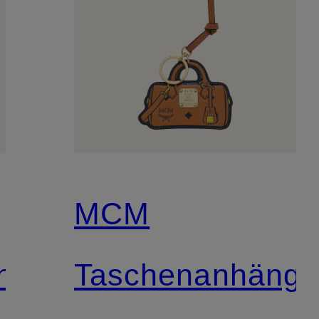
MCM
nger
Taschenanhänge