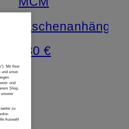
MCM
er
Taschenanhänger
180 €
). Mit Ihrer
s und unser
eigen.
wser- und
nserem Shop,
 unserer
.
 weiter zu
ookie-
elle Auswahl