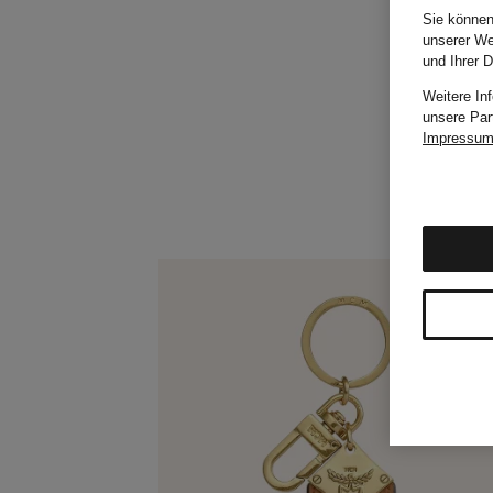
Sie können
unserer We
und Ihrer 
Weitere In
unsere Par
Impressu