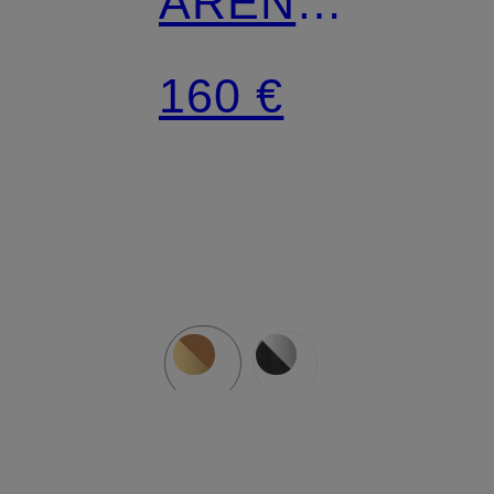
AREN
VISETOS
160 €