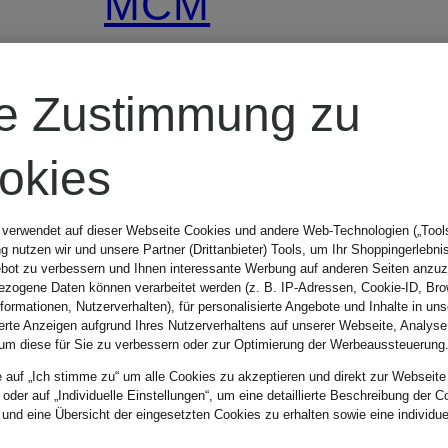
MCM
Schlüsselanhäng
re Zustimmung zu
ger
AREN
okies
VISETOS
160 €
 verwendet auf dieser Webseite Cookies und andere Web-Technologien („Tools“
 nutzen wir und unsere Partner (Drittanbieter) Tools, um Ihr Shoppingerlebni
T
bot zu verbessern und Ihnen interessante Werbung auf anderen Seiten anzuz
zogene Daten können verarbeitet werden (z. B. IP-Adressen, Cookie-ID, Bro
nformationen, Nutzerverhalten), für personalisierte Angebote und Inhalte in u
ierte Anzeigen aufgrund Ihres Nutzerverhaltens auf unserer Webseite, Analyse
um diese für Sie zu verbessern oder zur Optimierung der Werbeaussteuerung
e auf „Ich stimme zu“ um alle Cookies zu akzeptieren und direkt zur Webseite
 oder auf „Individuelle Einstellungen“, um eine detaillierte Beschreibung der C
 und eine Übersicht der eingesetzten Cookies zu erhalten sowie eine individu