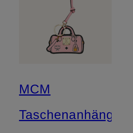
MCM
r
Taschenanhänger