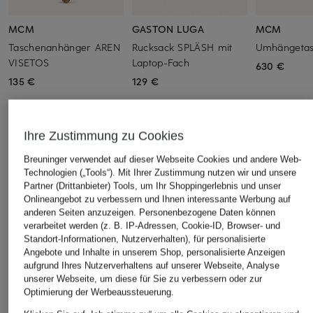
MCM
GASTON LUGA
MCM
Taschenanhänger AREN
Rucksack SPLÄSH mit
Umhängeta
VISETOS
Laptop-Fach
630 €
135 €
129 €
Ihre Zustimmung zu Cookies
ÄHNLICHE ARTIKEL ENTDECKEN
Breuninger verwendet auf dieser Webseite Cookies und andere Web-
Technologien („Tools“). Mit Ihrer Zustimmung nutzen wir und unsere
Partner (Drittanbieter) Tools, um Ihr Shoppingerlebnis und unser
Onlineangebot zu verbessern und Ihnen interessante Werbung auf
anderen Seiten anzuzeigen. Personenbezogene Daten können
verarbeitet werden (z. B. IP-Adressen, Cookie-ID, Browser- und
Standort-Informationen, Nutzerverhalten), für personalisierte
Angebote und Inhalte in unserem Shop, personalisierte Anzeigen
aufgrund Ihres Nutzerverhaltens auf unserer Webseite, Analyse
unserer Webseite, um diese für Sie zu verbessern oder zur
Optimierung der Werbeaussteuerung.