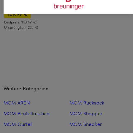
230 €
Taschenanhänger
129,99 €
Bestpreis:
110,49 €
Ursprünglich:
225 €
Weitere Kategorien
MCM AREN
MCM Rucksack
MCM Beuteltaschen
MCM Shopper
MCM Gürtel
MCM Sneaker