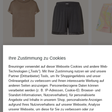
mey
mey
+Aktionsrabatt
Schlafshirt Serie PURE
Schlafshorts Serie PURE
Ihre Zustimmung zu Cookies
mey
CHIC
CHIC
Breuninger verwendet auf dieser Webseite Cookies und andere Web-
Schlafshorts
59,99 €
49,99 €
Technologien („Tools“). Mit Ihrer Zustimmung nutzen wir und unsere
MYSTIC VO
Partner (Drittanbieter) Tools, um Ihr Shoppingerlebnis und unser
53,99 €
Onlineangebot zu verbessern und Ihnen interessante Werbung auf
anderen Seiten anzuzeigen. Personenbezogene Daten können
Bestpreis:
40,
verarbeitet werden (z. B. IP-Adressen, Cookie-ID, Browser- und
Ursprünglich:
Standort-Informationen, Nutzerverhalten), für personalisierte
Angebote und Inhalte in unserem Shop, personalisierte Anzeigen
aufgrund Ihres Nutzerverhaltens auf unserer Webseite, Analyse
ÄHNLICHE ARTIKEL ENTDECKEN
unserer Webseite, um diese für Sie zu verbessern oder zur