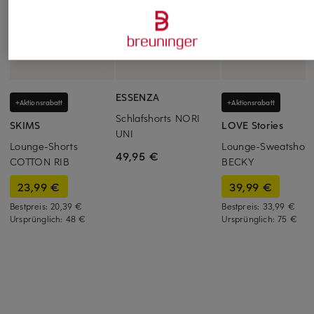
ESSENZA
+Aktionsrabatt
+Aktionsrabatt
Schlafshorts NORI
SKIMS
LOVE Stories
UNI
Lounge-Shorts
Lounge-Sweatshort
49,95 €
COTTON RIB
BECKY
23,99 €
39,99 €
Bestpreis:
20,39 €
Bestpreis:
33,99 €
Ursprünglich:
48 €
Ursprünglich:
75 €