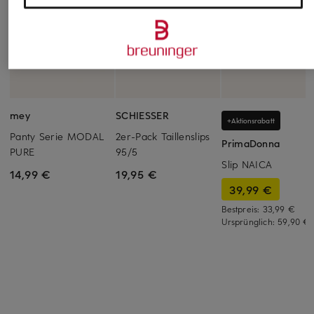
mey
SCHIESSER
+Aktionsrabatt
Panty Serie MODAL
2er-Pack Taillenslips
PrimaDonna
PURE
95/5
Slip NAICA
14,99 €
19,95 €
39,99 €
Bestpreis:
33,99 €
Ursprünglich:
59,90 €