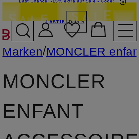
20€-Willkommensgutschein mit Beyond sichern
Last Chance: -15% extra auf Sale
- Code:
LAST15
Details
ZUM HAUPTINHALT ÜBE
/
Marken
MONCLER enfan
MONCLER
ENFANT