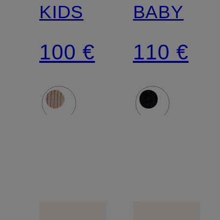
KIDS
BABY
100 €
110 €