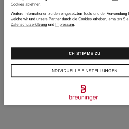
enfant
enfant
Cookies ablehnen.
Weitere Informationen zu den eingesetzten Tools und der Verwendung I
welche wir und unsere Partner durch die Cookies erheben, erhalten Sie 
Mütze
Mütze
Datenschutzerklärung
und
Impressum
.
KIDS
mit
ICH STIMME ZU
Kunstpel
KIDS
160 €
INDIVIDUELLE EINSTELLUNGEN
180 €