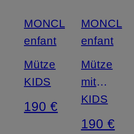
MONCLER
MONCLE
enfant
enfant
Mütze
Mütze
KIDS
mit
Kunstpelz
KIDS
190 €
Bommel
190 €