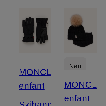
Neu
MONCLER
MONCLE
enfant
enfant
Skihandschuhe