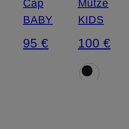
Cap
Mütze
BABY
KIDS
95 €
100 €