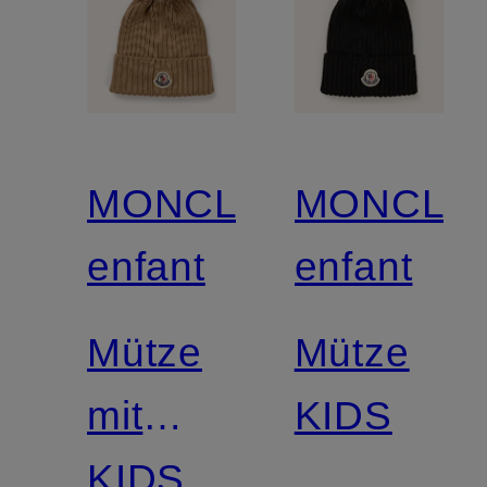
MONCLER
MONCLE
enfant
enfant
Mütze
Mütze
mit
KIDS
Kunstfell
KIDS