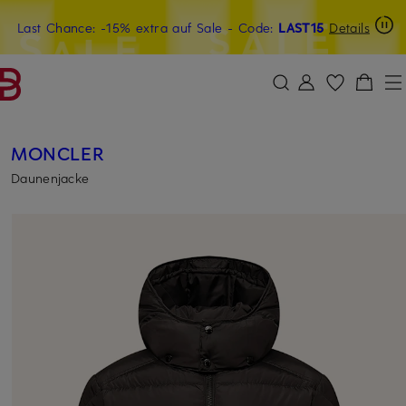
Last Chance: -15% extra auf Sale
20€-Willkommensgutschein mit Beyond sichern
- Code:
LAST15
Details
ZUM HAUPTINHALT ÜBERSPRINGEN
ZUM SUCHFELD ÜBERSPRINGE
MONCLER
Daunenjacke