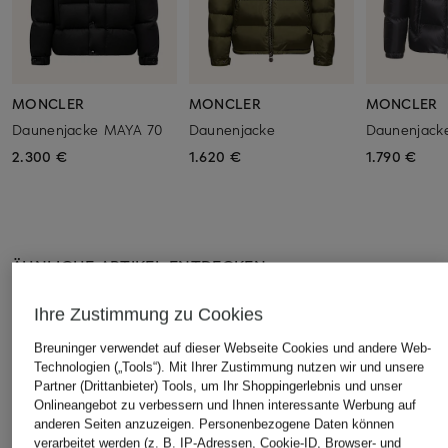
MONCLER
MONCLER
MONCLER
Daunenjacke MAYA 70
Daunenjacke
Daunenjac
2.300 €
1.620 €
1.790 €
ÄHNLICHE ARTIKEL ENTDECKEN
Ihre Zustimmung zu Cookies
Breuninger verwendet auf dieser Webseite Cookies und andere Web-
Technologien („Tools“). Mit Ihrer Zustimmung nutzen wir und unsere
Partner (Drittanbieter) Tools, um Ihr Shoppingerlebnis und unser
Onlineangebot zu verbessern und Ihnen interessante Werbung auf
anderen Seiten anzuzeigen. Personenbezogene Daten können
verarbeitet werden (z. B. IP-Adressen, Cookie-ID, Browser- und