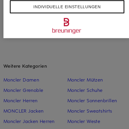
Daunenweste
Daunenweste TIBB
Daunenweste GUI
INDIVIDUELLE EINSTELLUNGEN
690 €
850 €
720 €
Weitere Kategorien
Moncler Damen
Moncler Mützen
Moncler Grenoble
Moncler Schuhe
Moncler Herren
Moncler Sonnenbrillen
MONCLER Jacken
Moncler Sweatshirts
Moncler Jacken Herren
Moncler Weste