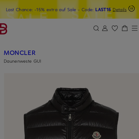
Last Chance: -15% extra auf Sale
20€-Willkommensgutschein mit Beyond sichern
- Code:
LAST15
Details
ZUM HAUPTINHALT ÜBERSPRINGEN
ZUM SUCHFELD ÜBERSPRINGE
MONCLER
Daunenweste GUI