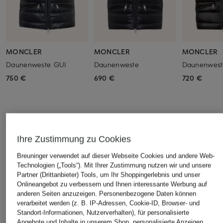
MONCLER
MONCLER
MONCLER
Daunenweste GUI
Daunenweste
Daunenwest
750 €
690 €
720 €
ÄHNLICHE ARTIKEL ENTDECKEN
Ihre Zustimmung zu Cookies
Breuninger verwendet auf dieser Webseite Cookies und andere Web-
Technologien („Tools“). Mit Ihrer Zustimmung nutzen wir und unsere
Partner (Drittanbieter) Tools, um Ihr Shoppingerlebnis und unser
Onlineangebot zu verbessern und Ihnen interessante Werbung auf
anderen Seiten anzuzeigen. Personenbezogene Daten können
verarbeitet werden (z. B. IP-Adressen, Cookie-ID, Browser- und
Standort-Informationen, Nutzerverhalten), für personalisierte
Angebote und Inhalte in unserem Shop, personalisierte Anzeigen