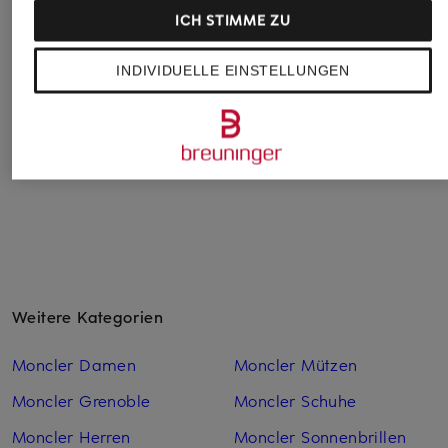
ICH STIMME ZU
Sonnenbrille
Sonnenbrille
Sonnenbrille
YS000490
YS000566
TR001628 JADEN
INDIVIDUELLE EINSTELLUNGEN
390 €
380 €
380 €
Weitere Kategorien
Moncler Damen
Moncler Mützen
Moncler Grenoble
Moncler Schuhe
Moncler Herren
Moncler Sonnenbrillen