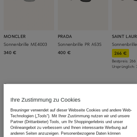
MONCLER
PRADA
SAINT LAU
Sonnenbrille ME4003
Sonnenbrille PR A53S
Sonnenbrill
340 €
400 €
266 €
Bestpreis:
266
Ursprünglich:
ÄHNLICHE ARTIKEL ENTDECKEN
Ihre Zustimmung zu Cookies
Breuninger verwendet auf dieser Webseite Cookies und andere Web-
Technologien („Tools“). Mit Ihrer Zustimmung nutzen wir und unsere
Partner (Drittanbieter) Tools, um Ihr Shoppingerlebnis und unser
Onlineangebot zu verbessern und Ihnen interessante Werbung auf
anderen Seiten anzuzeigen. Personenbezogene Daten können