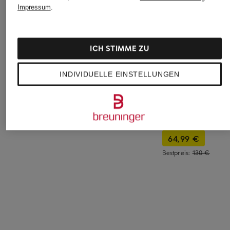
Impressum
.
ICH STIMME ZU
INDIVIDUELLE EINSTELLUNGEN
seidensticker
seidensticker
+Aktionsrabatt
Hemdbluse
Hemdbluse
SAMSØE SAMSØE
139,95 €
129,95 €
Hemdbluse SANIA
64,99 €
Bestpreis:
130 €