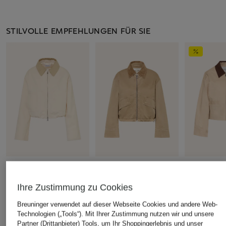
STILVOLLE EMPFEHLUNGEN FÜR SIE
+Aktionsrabatt
+Aktionsrabatt
+Aktionsrabatt
MRS & HUGS
Marc O'Polo
OPUS
Ihre Zustimmung zu Cookies
Kastenjacke mit Cord
Jacke
Kastenjack
Breuninger verwendet auf dieser Webseite Cookies und andere Web-
79,99 €
119,99 €
59,99 €
Technologien („Tools“). Mit Ihrer Zustimmung nutzen wir und unsere
Partner (Drittanbieter) Tools, um Ihr Shoppingerlebnis und unser
Bestpreis:
67,99 €
Bestpreis:
101,99 €
Bestpreis:
119