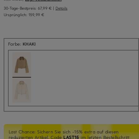
30-Tage-Bestpreis:
67,99 €
|
Details
Ursprünglich:
159,99 €
Farbe:
KHAKI
Last Chance: Sichern Sie sich -15% extra auf diesen
reduzierten Artikel. Code
LAST15
im letzten Bestellschritt