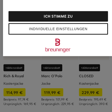
ICH STIMME ZU
INDIVIDUELLE EINSTELLUNGEN
+Aktionsrabatt
+Aktionsrabatt
+Aktionsrabatt
Rich & Royal
Marc O'Polo
CLOSED
Kastenjacke
Jacke
Kastenjacke
114,99 €
119,99 €
229,99 €
Bestpreis:
97,74 €
Bestpreis:
101,99 €
Bestpreis:
195,49 €
Ursprünglich:
169,95 €
Ursprünglich:
229,95 €
Ursprünglich:
390 €